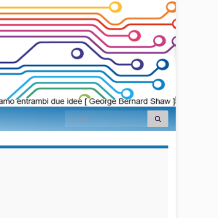
Search for:
займы на
карту срочно