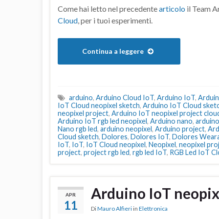
Come hai letto nel precedente
articolo
il Team Ar
Cloud
, per i tuoi esperimenti.
Continua a leggere
arduino
,
Arduino Cloud IoT
,
Arduino IoT
,
Arduin
IoT Cloud neopixel sketch
,
Arduino IoT Cloud sket
neopixel project
,
Arduino IoT neopixel project clou
Arduino IoT rgb led neopixel
,
Arduino nano
,
arduino
Nano rgb led
,
arduino neopixel
,
Arduino project
,
Ard
Cloud sketch
,
Dolores
,
Dolores IoT
,
Dolores Weara
IoT
,
IoT
,
IoT Cloud neopixel
,
Neopixel
,
neopixel pro
project
,
project rgb led
,
rgb led IoT
,
RGB Led IoT C
Arduino IoT neopix
APR
11
Di
Mauro Alfieri
in
Elettronica