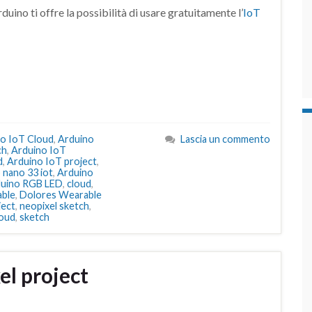
duino ti offre la possibilità di usare gratuitamente l’
IoT
o IoT Cloud
,
Arduino
Lascia un commento
ch
,
Arduino IoT
d
,
Arduino IoT project
,
 nano 33 iot
,
Arduino
uino RGB LED
,
cloud
,
ble
,
Dolores Wearable
ject
,
neopixel sketch
,
loud
,
sketch
el project