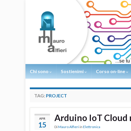
Chi sono
Sostienimi
Corso on-line
TAG:
PROJECT
Arduino IoT Cloud 
APR
15
Di
Mauro Alfieri
in
Elettronica