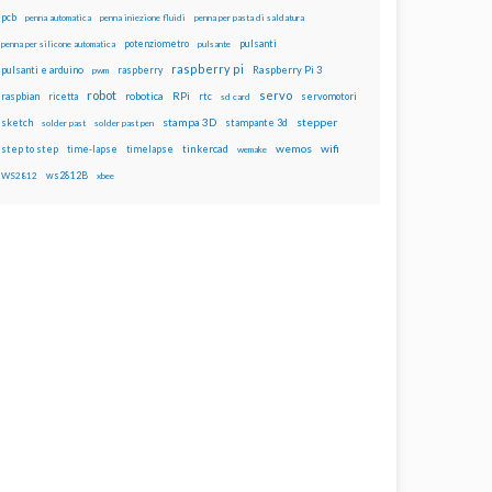
pcb
penna automatica
penna iniezione fluidi
penna per pasta di saldatura
potenziometro
pulsanti
penna per silicone automatica
pulsante
raspberry pi
pulsanti e arduino
raspberry
Raspberry Pi 3
pwm
robot
servo
RPi
raspbian
robotica
rtc
servomotori
ricetta
sd card
stampa 3D
stepper
sketch
stampante 3d
solder past
solder past pen
wemos
wifi
step to step
tinkercad
time-lapse
timelapse
wemake
ws2812B
WS2812
xbee