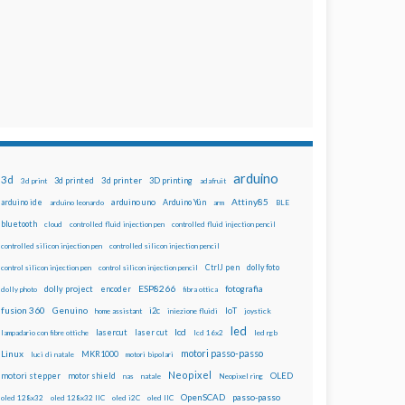
arduino
3d
3d printed
3d printer
3D printing
3d print
adafruit
Attiny85
arduino uno
Arduino Yún
arduino ide
arduino leonardo
arm
BLE
bluetooth
cloud
controlled fluid injection pen
controlled fluid injection pencil
controlled silicon injection pen
controlled silicon injection pencil
dolly foto
control silicon injection pen
control silicon injection pencil
CtrlJ pen
ESP8266
dolly project
encoder
fotografia
dolly photo
fibra ottica
fusion 360
Genuino
i2c
IoT
home assistant
iniezione fluidi
joystick
led
lcd
lasercut
laser cut
lampadario con fibre ottiche
lcd 16x2
led rgb
motori passo-passo
Linux
MKR1000
luci di natale
motori bipolari
Neopixel
motori stepper
motor shield
OLED
nas
natale
Neopixel ring
OpenSCAD
passo-passo
oled 128x32
oled 128x32 IIC
oled i2C
oled IIC