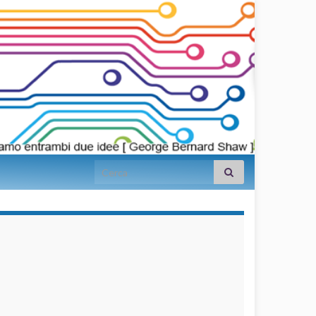
Search for:
займы на
карту срочно