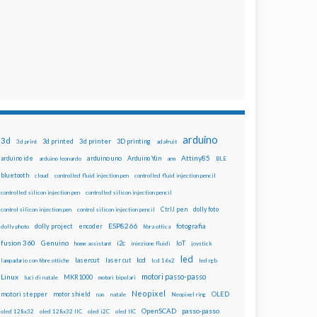
arduino
3d
3d printed
3d printer
3D printing
3d print
adafruit
Attiny85
arduino uno
Arduino Yún
arduino ide
arduino leonardo
arm
BLE
bluetooth
cloud
controlled fluid injection pen
controlled fluid injection pencil
controlled silicon injection pen
controlled silicon injection pencil
dolly foto
control silicon injection pen
control silicon injection pencil
CtrlJ pen
ESP8266
dolly project
encoder
fotografia
dolly photo
fibra ottica
fusion 360
Genuino
i2c
IoT
home assistant
iniezione fluidi
joystick
led
lcd
lasercut
laser cut
lampadario con fibre ottiche
lcd 16x2
led rgb
motori passo-passo
Linux
MKR1000
luci di natale
motori bipolari
Neopixel
motori stepper
motor shield
OLED
nas
natale
Neopixel ring
OpenSCAD
passo-passo
oled 128x32
oled 128x32 IIC
oled i2C
oled IIC