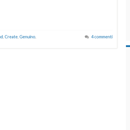
ud
,
Create
,
Genuino
,
4 commenti