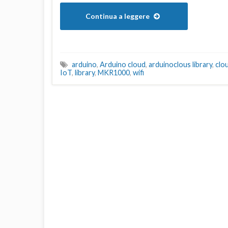
Continua a leggere
arduino
,
Arduino cloud
,
arduinoclous library
,
clo
IoT
,
library
,
MKR1000
,
wifi