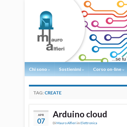
Chi sono
Sostienimi
Corso on-line
TAG:
CREATE
Arduino cloud
APR
07
Di
Mauro Alfieri
in
Elettronica