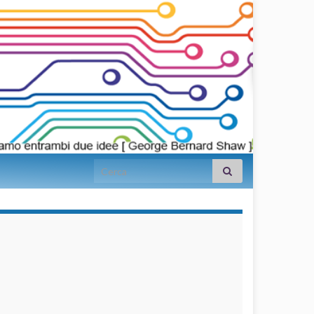
Search for:
займы на
карту срочно