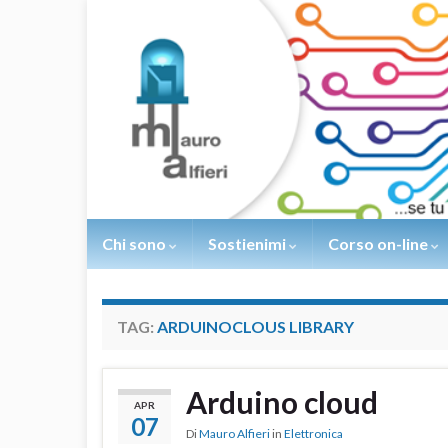
Chi sono
Sostienimi
Corso on-line
TAG:
ARDUINOCLOUS LIBRARY
Arduino cloud
APR
07
Di
Mauro Alfieri
in
Elettronica