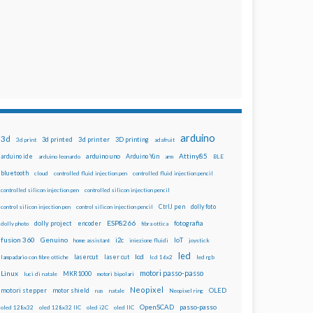
arduino
3d
3d printed
3d printer
3D printing
3d print
adafruit
Attiny85
arduino uno
Arduino Yún
arduino ide
arduino leonardo
arm
BLE
bluetooth
cloud
controlled fluid injection pen
controlled fluid injection pencil
controlled silicon injection pen
controlled silicon injection pencil
dolly foto
control silicon injection pen
control silicon injection pencil
CtrlJ pen
ESP8266
dolly project
encoder
fotografia
dolly photo
fibra ottica
fusion 360
Genuino
i2c
IoT
home assistant
iniezione fluidi
joystick
led
lcd
lasercut
laser cut
lampadario con fibre ottiche
lcd 16x2
led rgb
motori passo-passo
Linux
MKR1000
luci di natale
motori bipolari
Neopixel
motori stepper
motor shield
OLED
nas
natale
Neopixel ring
OpenSCAD
passo-passo
oled 128x32
oled 128x32 IIC
oled i2C
oled IIC