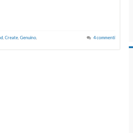
ud
,
Create
,
Genuino
,
4 commenti