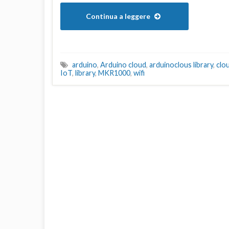
Continua a leggere
arduino
,
Arduino cloud
,
arduinoclous library
,
clo
IoT
,
library
,
MKR1000
,
wifi