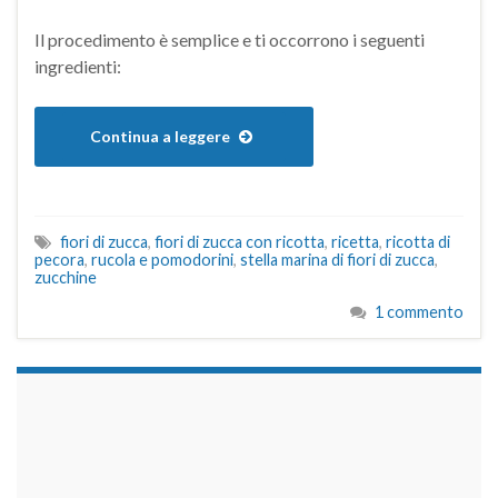
Il procedimento è semplice e ti occorrono i seguenti
ingredienti:
Continua a leggere
fiori di zucca
,
fiori di zucca con ricotta
,
ricetta
,
ricotta di
pecora
,
rucola e pomodorini
,
stella marina di fiori di zucca
,
zucchine
1 commento
займы на карту срочно