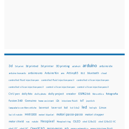
arduino
3d
3d printed
3d printer
3D printing
3d print
adafruit
arduino ide
Attiny85
arduino uno
Arduino Yún
bluetooth
arduino leonardo
arm
BLE
cloud
controlled fluid injection pen
controlled fluid injection pencil
controlled silicon injection pen
controlled silicon injection pencil
control silicon injection pen
control silicon injection pencil
ESP8266
dolly foto
dolly project
encoder
fotografia
CtrlJ pen
dolly photo
fibra ottica
fusion 360
Genuino
i2c
IoT
home assistant
iniezione fluidi
joystick
led
lcd
Linux
lasercut
laser cut
lampadario con fibre ottiche
lcd 16x2
led rgb
motori passo-passo
MKR1000
motori stepper
luci di natale
motori bipolari
Neopixel
motor shield
OLED
nas
natale
Neopixel ring
oled 128x32
oled 128x32 IIC
OpenSCAD
passo-passo
pcb
oled i2C
oled IIC
penna automatica
penna iniezione fluidi