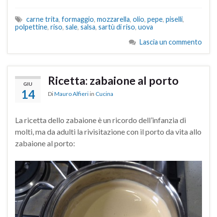
carne trita
,
formaggio
,
mozzarella
,
olio
,
pepe
,
piselli
,
polpettine
,
riso
,
sale
,
salsa
,
sartù di riso
,
uova
Lascia un commento
Ricetta: zabaione al porto
GIU
14
Di
Mauro Alfieri
in
Cucina
La ricetta dello zabaione è un ricordo dell’infanzia di
molti, ma da adulti la rivisitazione con il porto da vita allo
zabaione al porto: