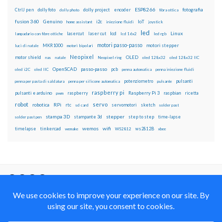
ESP8266
dolly foto
dolly project
encoder
fotografia
CtrlJ pen
dolly photo
fibra ottica
fusion 360
Genuino
i2c
IoT
home assistant
iniezione fluidi
joystick
led
lcd
Linux
lasercut
laser cut
lampadario con fibre ottiche
lcd 16x2
led rgb
motori passo-passo
MKR1000
motori stepper
luci di natale
motori bipolari
Neopixel
motor shield
OLED
nas
natale
Neopixel ring
oled 128x32
oled 128x32 IIC
OpenSCAD
passo-passo
pcb
oled i2C
oled IIC
penna automatica
penna iniezione fluidi
potenziometro
pulsanti
penna per pasta di saldatura
penna per silicone automatica
pulsante
raspberry pi
pulsanti e arduino
raspberry
Raspberry Pi 3
raspbian
pwm
ricetta
robot
servo
RPi
robotica
rtc
servomotori
sketch
sd card
solder past
stampa 3D
stepper
stampante 3d
step to step
solder past pen
time-lapse
wemos
wifi
tinkercad
ws2812B
timelapse
wemake
WS2812
xbee
Il blog mauroalfieri.it ed i suoi contenuti sono distribuiti
con Licenza
Creative Commons Attribution Non commercial Share
Alike 4.0 International