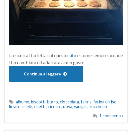
La ricetta l’ho letta sul questo
sito
e come sempre accade
l’ho cambiata ed adattata a mio gusto.
Continua a leggere
albume
,
biscotti
,
burro
,
cioccolata
,
farina
,
farina di riso
,
lievito
,
miele
,
ricetta
,
ricette
,
uova
,
vaniglia
,
zucchero
1 commento