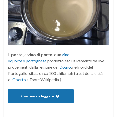
Il
porto
, o
vino di porto
, è un
vino
liquoroso
portoghese
prodotto esclusivamente da uve
provenienti dalla regione del
Douro
, nel nord del
Portogallo, sita a circa 100 chilometri a est della città
di
Oporto
. ( Fonte Wikipedia )
Continua a leggere