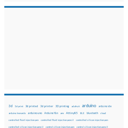
arduino
3d
3d printed
3d printer
3D printing
3d print
adafruit
arduino ide
Attiny85
arduino uno
Arduino Yún
bluetooth
arduino leonardo
arm
BLE
cloud
controlled fluid injection pen
controlled fluid injection pencil
controlled silicon injection pen
controlled silicon injection pencil
control silicon injection pen
control silicon injection pencil