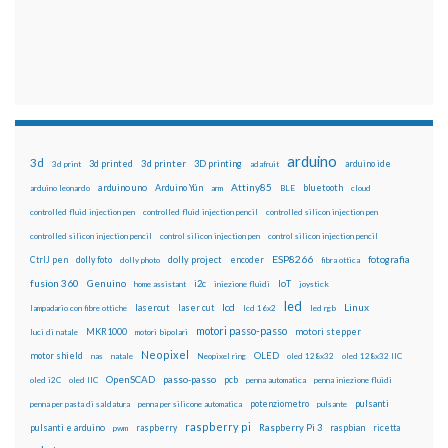
arduino
3d
3d printed
3d printer
3D printing
3d print
adafruit
arduino ide
Attiny85
arduino uno
Arduino Yún
bluetooth
arduino leonardo
arm
BLE
cloud
controlled fluid injection pen
controlled fluid injection pencil
controlled silicon injection pen
controlled silicon injection pencil
control silicon injection pen
control silicon injection pencil
ESP8266
dolly foto
dolly project
encoder
fotografia
CtrlJ pen
dolly photo
fibra ottica
fusion 360
Genuino
i2c
IoT
home assistant
iniezione fluidi
joystick
led
lcd
Linux
lasercut
laser cut
lampadario con fibre ottiche
lcd 16x2
led rgb
motori passo-passo
MKR1000
motori stepper
luci di natale
motori bipolari
Neopixel
motor shield
OLED
nas
natale
Neopixel ring
oled 128x32
oled 128x32 IIC
OpenSCAD
passo-passo
pcb
oled i2C
oled IIC
penna automatica
penna iniezione fluidi
potenziometro
pulsanti
penna per pasta di saldatura
penna per silicone automatica
pulsante
raspberry pi
pulsanti e arduino
raspberry
Raspberry Pi 3
raspbian
pwm
ricetta