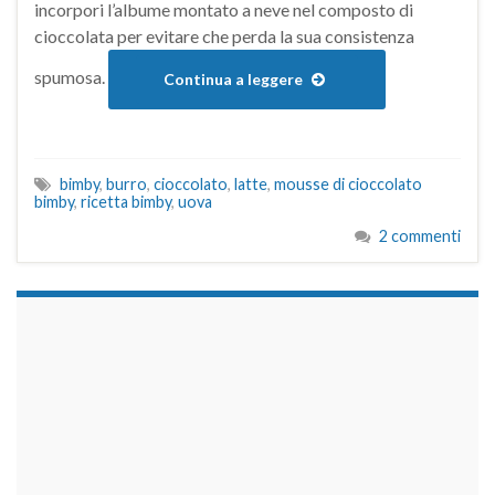
incorpori l’albume montato a neve nel composto di
cioccolata per evitare che perda la sua consistenza
spumosa.
Continua a leggere
bimby
,
burro
,
cioccolato
,
latte
,
mousse di cioccolato
bimby
,
ricetta bimby
,
uova
2 commenti
займы на карту срочно