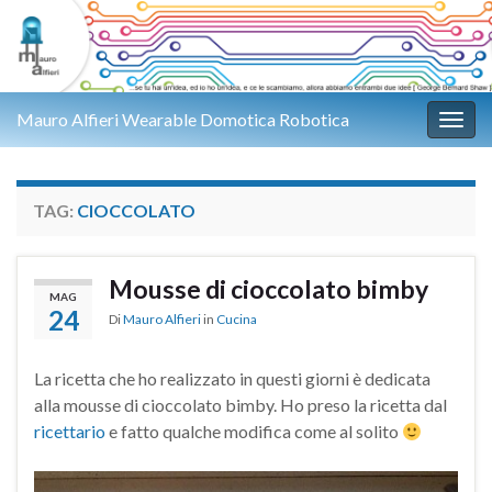
Mauro Alfieri Wearable Domotica Robotica
Attiv
TAG:
CIOCCOLATO
Mousse di cioccolato bimby
MAG
24
Di
Mauro Alfieri
in
Cucina
La ricetta che ho realizzato in questi giorni è dedicata
alla mousse di cioccolato bimby. Ho preso la ricetta dal
ricettario
e fatto qualche modifica come al solito