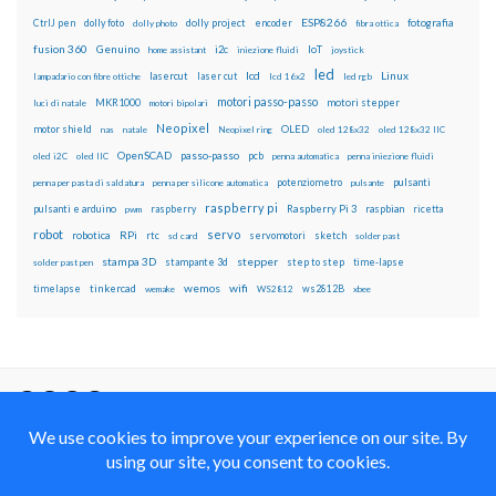
ESP8266
dolly foto
dolly project
encoder
fotografia
CtrlJ pen
dolly photo
fibra ottica
fusion 360
Genuino
i2c
IoT
home assistant
iniezione fluidi
joystick
led
lcd
Linux
lasercut
laser cut
lampadario con fibre ottiche
lcd 16x2
led rgb
motori passo-passo
MKR1000
motori stepper
luci di natale
motori bipolari
Neopixel
motor shield
OLED
nas
natale
Neopixel ring
oled 128x32
oled 128x32 IIC
OpenSCAD
passo-passo
pcb
oled i2C
oled IIC
penna automatica
penna iniezione fluidi
potenziometro
pulsanti
penna per pasta di saldatura
penna per silicone automatica
pulsante
raspberry pi
pulsanti e arduino
raspberry
Raspberry Pi 3
raspbian
pwm
ricetta
robot
servo
RPi
robotica
rtc
servomotori
sketch
sd card
solder past
stampa 3D
stepper
stampante 3d
step to step
solder past pen
time-lapse
wemos
wifi
tinkercad
ws2812B
timelapse
wemake
WS2812
xbee
Il blog mauroalfieri.it ed i suoi contenuti sono distribuiti
con Licenza
Creative Commons Attribution Non commercial Share
Alike 4.0 International