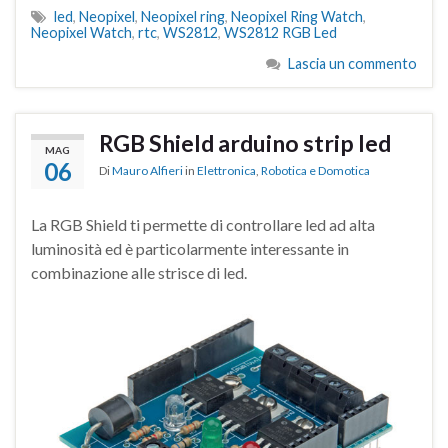
led
,
Neopixel
,
Neopixel ring
,
Neopixel Ring Watch
,
Neopixel Watch
,
rtc
,
WS2812
,
WS2812 RGB Led
Lascia un commento
RGB Shield arduino strip led
MAG
06
Di
Mauro Alfieri
in
Elettronica
,
Robotica e Domotica
La RGB Shield ti permette di controllare led ad alta
luminosità ed è particolarmente interessante in
combinazione alle strisce di led.