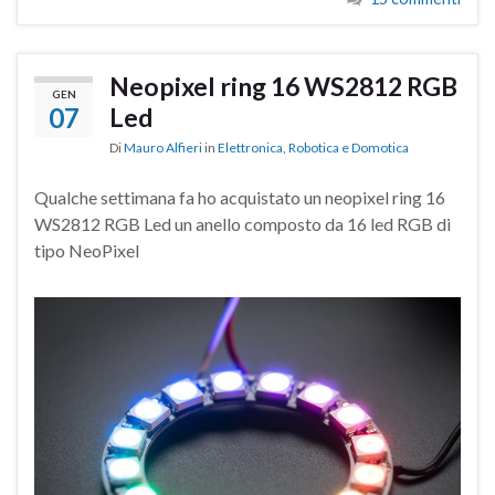
Neopixel ring 16 WS2812 RGB
GEN
07
Led
Di
Mauro Alfieri
in
Elettronica
,
Robotica e Domotica
Qualche settimana fa ho acquistato un neopixel ring 16
WS2812 RGB Led un anello composto da 16 led RGB di
tipo NeoPixel