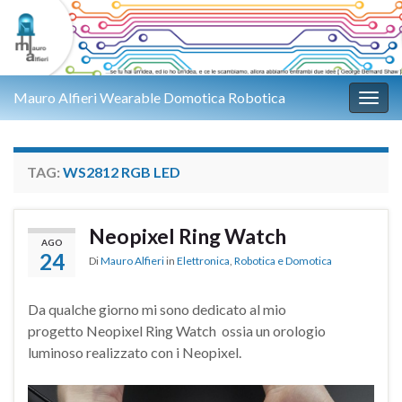
Mauro Alfieri Wearable Domotica Robotica
Attiv
TAG:
WS2812 RGB LED
Neopixel Ring Watch
AGO
24
Di
Mauro Alfieri
in
Elettronica
,
Robotica e Domotica
Da qualche giorno mi sono dedicato al mio
progetto Neopixel Ring Watch ossia un orologio
luminoso realizzato con i Neopixel.