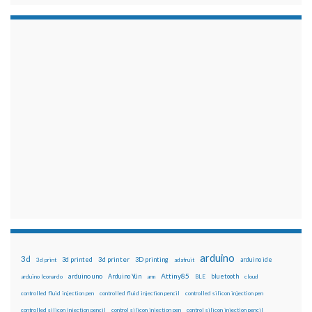
arduino
3d
3d printed
3d printer
3D printing
3d print
adafruit
arduino ide
Attiny85
arduino uno
Arduino Yún
bluetooth
arduino leonardo
arm
BLE
cloud
controlled fluid injection pen
controlled fluid injection pencil
controlled silicon injection pen
controlled silicon injection pencil
control silicon injection pen
control silicon injection pencil