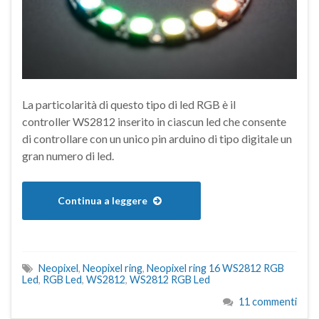
La particolarità di questo tipo di led RGB è il
controller WS2812 inserito in ciascun led che consente
di controllare con un unico pin arduino di tipo digitale un
gran numero di led.
Continua a leggere
Neopixel
,
Neopixel ring
,
Neopixel ring 16 WS2812 RGB
Led
,
RGB Led
,
WS2812
,
WS2812 RGB Led
11 commenti