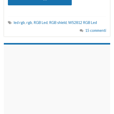
led rgb
,
rgb
,
RGB Led
,
RGB shield
,
WS2812 RGB Led
15 commenti
займы на карту срочно