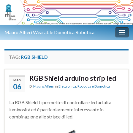
Mauro Alfieri Wearable Domotica Robotica
Attiv
TAG:
RGB SHIELD
RGB Shield arduino strip led
MAG
06
Di
Mauro Alfieri
in
Elettronica
,
Robotica e Domotica
La RGB Shield ti permette di controllare led ad alta
luminosità ed è particolarmente interessante in
combinazione alle strisce di led.