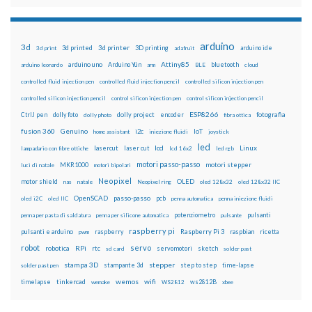
arduino
3d
3d printed
3d printer
3D printing
3d print
adafruit
arduino ide
Attiny85
arduino uno
Arduino Yún
bluetooth
arduino leonardo
arm
BLE
cloud
controlled fluid injection pen
controlled fluid injection pencil
controlled silicon injection pen
controlled silicon injection pencil
control silicon injection pen
control silicon injection pencil
ESP8266
dolly foto
dolly project
encoder
fotografia
CtrlJ pen
dolly photo
fibra ottica
fusion 360
Genuino
i2c
IoT
home assistant
iniezione fluidi
joystick
led
lcd
Linux
lasercut
laser cut
lampadario con fibre ottiche
lcd 16x2
led rgb
motori passo-passo
MKR1000
motori stepper
luci di natale
motori bipolari
Neopixel
motor shield
OLED
nas
natale
Neopixel ring
oled 128x32
oled 128x32 IIC
OpenSCAD
passo-passo
pcb
oled i2C
oled IIC
penna automatica
penna iniezione fluidi
potenziometro
pulsanti
penna per pasta di saldatura
penna per silicone automatica
pulsante
raspberry pi
pulsanti e arduino
raspberry
Raspberry Pi 3
raspbian
pwm
ricetta
robot
servo
RPi
robotica
rtc
servomotori
sketch
sd card
solder past
stampa 3D
stepper
stampante 3d
step to step
solder past pen
time-lapse
wemos
wifi
tinkercad
ws2812B
timelapse
wemake
WS2812
xbee