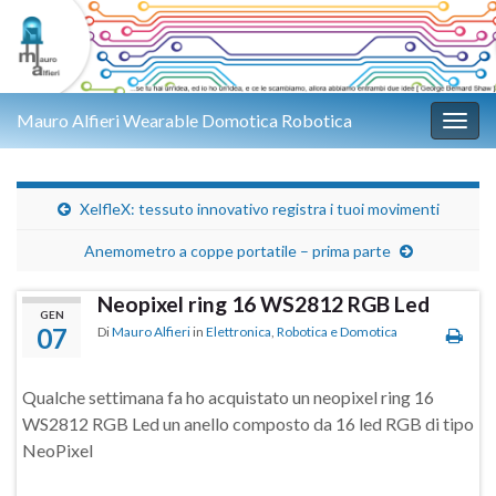
Mauro Alfieri Wearable Domotica Robotica
Attiv
XelfleX: tessuto innovativo registra i tuoi movimenti
Anemometro a coppe portatile – prima parte
Neopixel ring 16 WS2812 RGB Led
GEN
07
Di
Mauro Alfieri
in
Elettronica
,
Robotica e Domotica
Qualche settimana fa ho acquistato un neopixel ring 16
WS2812 RGB Led un anello composto da 16 led RGB di tipo
NeoPixel