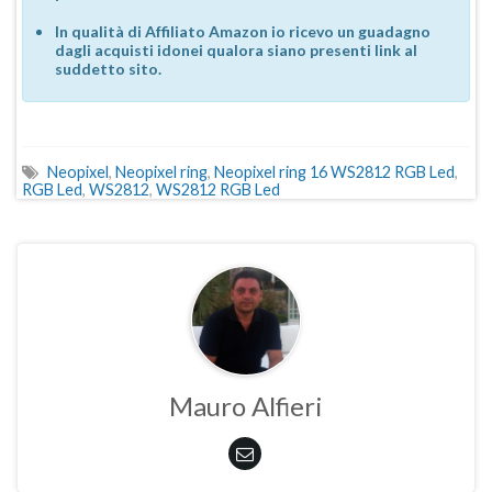
In qualità di Affiliato Amazon io ricevo un guadagno
dagli acquisti idonei qualora siano presenti link al
suddetto sito.
Neopixel
,
Neopixel ring
,
Neopixel ring 16 WS2812 RGB Led
,
RGB Led
,
WS2812
,
WS2812 RGB Led
Mauro Alfieri