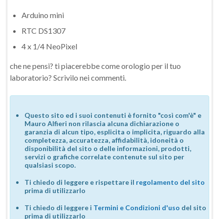
Arduino mini
RTC DS1307
4 x 1/4 NeoPixel
che ne pensi? ti piacerebbe come orologio per il tuo
laboratorio? Scrivilo nei commenti.
Questo sito ed i suoi contenuti è fornito "così com'è" e
Mauro Alfieri non rilascia alcuna dichiarazione o
garanzia di alcun tipo, esplicita o implicita, riguardo alla
completezza, accuratezza, affidabilità, idoneità o
disponibilità del sito o delle informazioni, prodotti,
servizi o grafiche correlate contenute sul sito per
qualsiasi scopo.
Ti chiedo di leggere e rispettare il
regolamento del sito
prima di utilizzarlo
Ti chiedo di leggere i
Termini e Condizioni d'uso
del sito
prima di utilizzarlo