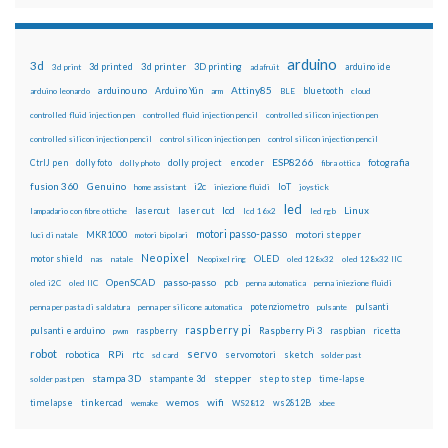
arduino
3d
3d printed
3d printer
3D printing
3d print
adafruit
arduino ide
Attiny85
arduino uno
Arduino Yún
bluetooth
arduino leonardo
arm
BLE
cloud
controlled fluid injection pen
controlled fluid injection pencil
controlled silicon injection pen
controlled silicon injection pencil
control silicon injection pen
control silicon injection pencil
ESP8266
dolly foto
dolly project
encoder
fotografia
CtrlJ pen
dolly photo
fibra ottica
fusion 360
Genuino
i2c
IoT
home assistant
iniezione fluidi
joystick
led
lcd
Linux
lasercut
laser cut
lampadario con fibre ottiche
lcd 16x2
led rgb
motori passo-passo
MKR1000
motori stepper
luci di natale
motori bipolari
Neopixel
motor shield
OLED
nas
natale
Neopixel ring
oled 128x32
oled 128x32 IIC
OpenSCAD
passo-passo
pcb
oled i2C
oled IIC
penna automatica
penna iniezione fluidi
potenziometro
pulsanti
penna per pasta di saldatura
penna per silicone automatica
pulsante
raspberry pi
pulsanti e arduino
raspberry
Raspberry Pi 3
raspbian
pwm
ricetta
robot
servo
RPi
robotica
rtc
servomotori
sketch
sd card
solder past
stampa 3D
stepper
stampante 3d
step to step
solder past pen
time-lapse
wemos
wifi
tinkercad
ws2812B
timelapse
wemake
WS2812
xbee