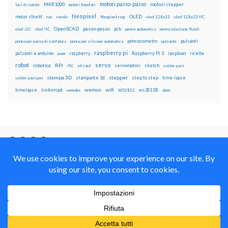
motori passo-passo
MKR1000
motori stepper
luci di natale
motori bipolari
Neopixel
motor shield
OLED
nas
natale
Neopixel ring
oled 128x32
oled 128x32 IIC
OpenSCAD
passo-passo
pcb
oled i2C
oled IIC
penna automatica
penna iniezione fluidi
potenziometro
pulsanti
penna per pasta di saldatura
penna per silicone automatica
pulsante
raspberry pi
pulsanti e arduino
raspberry
Raspberry Pi 3
raspbian
pwm
ricetta
robot
servo
RPi
robotica
rtc
servomotori
sketch
sd card
solder past
stampa 3D
stepper
stampante 3d
step to step
solder past pen
time-lapse
wemos
wifi
tinkercad
ws2812B
timelapse
wemake
WS2812
xbee
Il blog mauroalfieri.it ed i suoi contenuti sono distribuiti
con Licenza
Creative Commons Attribution Non commercial Share
Alike 4.0 International
© 2012-2018 Mauro Alfieri Elettronica Domotica Robotica Arduino Corsi
Formazione Maker