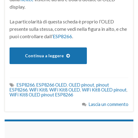
display.
La particolarità di questa scheda è proprio l’OLED
presente sulla stessa, come vedi nella figura in alto, e che
puoi controllare dall’
ESP8266
.
Continua a leggere
ESP8266
,
ESP8266 OLED
,
OLED pinout
,
pinout
ESP8266
,
WiFi Kit8
,
WiFi Kit8 OLED
,
WiFi Kit8 OLED pinout
,
WiFi Kit8 OLED pinout ESP8266
Lascia un commento
займы на карту срочно