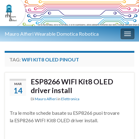
Mauro Alfieri Wearable Domotica Robotica
Attiv
TAG:
WIFI KIT8 OLED PINOUT
ESP8266 WIFI Kit8 OLED
MAR
14
driver install
Di
Mauro Alfieri
in
Elettronica
Tra le molte schede basate su ESP8266 puoi trovare
la ESP8266 WIFI Kit8 OLED driver install.