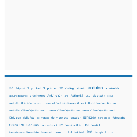
arduino
3d
3d printed
3d printer
3D printing
3d print
adafruit
arduino ide
Attiny85
arduino uno
Arduino Yún
bluetooth
arduino leonardo
arm
BLE
cloud
controlled fluid injection pen
controlled fluid injection pencil
controlled silicon injection pen
controlled silicon injection pencil
control silicon injection pen
control silicon injection pencil
ESP8266
dolly foto
dolly project
encoder
fotografia
CtrlJ pen
dolly photo
fibra ottica
fusion 360
Genuino
i2c
IoT
home assistant
iniezione fluidi
joystick
led
lcd
Linux
lasercut
laser cut
lampadario con fibre ottiche
lcd 16x2
led rgb