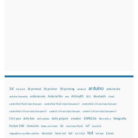
arduino
3d
3d printed
3d printer
3D printing
3d print
adafruit
arduino ide
Attiny85
arduino uno
Arduino Yún
bluetooth
arduino leonardo
arm
BLE
cloud
controlled fluid injection pen
controlled fluid injection pencil
controlled silicon injection pen
controlled silicon injection pencil
control silicon injection pen
control silicon injection pencil
ESP8266
dolly foto
dolly project
encoder
fotografia
CtrlJ pen
dolly photo
fibra ottica
fusion 360
Genuino
i2c
IoT
home assistant
iniezione fluidi
joystick
led
lcd
Linux
lasercut
laser cut
lampadario con fibre ottiche
lcd 16x2
led rgb