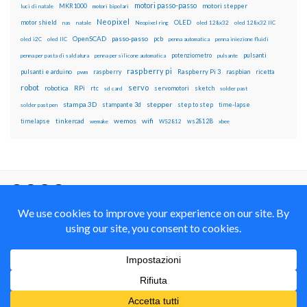
motori passo-passo
MKR1000
motori stepper
luci di natale
motori bipolari
Neopixel
motor shield
OLED
nas
natale
Neopixel ring
oled 128x32
oled 128x32 IIC
OpenSCAD
passo-passo
pcb
oled i2C
oled IIC
penna automatica
penna iniezione fluidi
potenziometro
pulsanti
penna per pasta di saldatura
penna per silicone automatica
pulsante
raspberry pi
pulsanti e arduino
raspberry
Raspberry Pi 3
raspbian
pwm
ricetta
robot
servo
RPi
robotica
rtc
servomotori
sketch
sd card
solder past
stampa 3D
stepper
stampante 3d
step to step
solder past pen
time-lapse
wemos
wifi
tinkercad
ws2812B
timelapse
wemake
WS2812
xbee
Il blog mauroalfieri.it ed i suoi contenuti sono distribuiti
con Licenza
Creative Commons Attribution Non commercial Share
Alike 4.0 International
© 2012-2018 Mauro Alfieri Elettronica Domotica Robotica Arduino Corsi
Formazione Maker