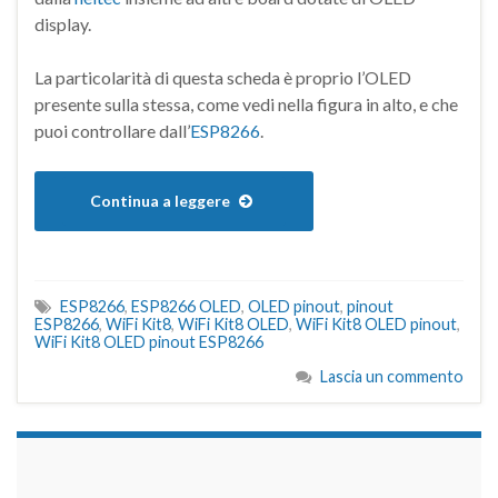
display.
La particolarità di questa scheda è proprio l’OLED
presente sulla stessa, come vedi nella figura in alto, e che
puoi controllare dall’
ESP8266
.
Continua a leggere
ESP8266
,
ESP8266 OLED
,
OLED pinout
,
pinout
ESP8266
,
WiFi Kit8
,
WiFi Kit8 OLED
,
WiFi Kit8 OLED pinout
,
WiFi Kit8 OLED pinout ESP8266
Lascia un commento
займы на карту срочно