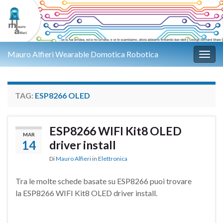
Mauro Alfieri Wearable Domotica Robotica
Attiv
TAG:
ESP8266 OLED
ESP8266 WIFI Kit8 OLED
MAR
14
driver install
Di
Mauro Alfieri
in
Elettronica
Tra le molte schede basate su ESP8266 puoi trovare
la ESP8266 WIFI Kit8 OLED driver install.