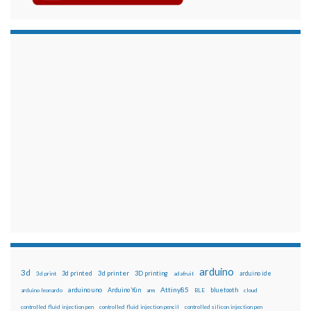
arduino
3d
3d printed
3d printer
3D printing
3d print
adafruit
arduino ide
Attiny85
arduino uno
Arduino Yún
bluetooth
arduino leonardo
arm
BLE
cloud
controlled fluid injection pen
controlled fluid injection pencil
controlled silicon injection pen