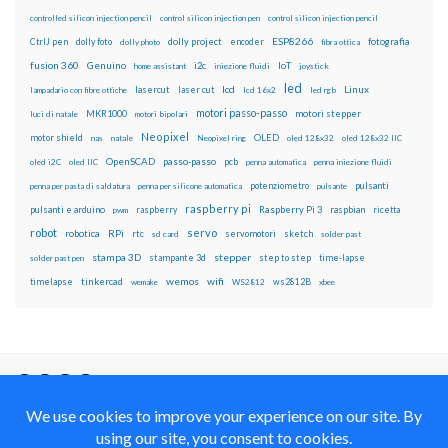
controlled silicon injection pencil
control silicon injection pen
control silicon injection pencil
ESP8266
dolly foto
dolly project
encoder
fotografia
CtrlJ pen
dolly photo
fibra ottica
fusion 360
Genuino
i2c
IoT
home assistant
iniezione fluidi
joystick
led
lcd
Linux
lasercut
laser cut
lampadario con fibre ottiche
lcd 16x2
led rgb
motori passo-passo
MKR1000
motori stepper
luci di natale
motori bipolari
Neopixel
motor shield
OLED
nas
natale
Neopixel ring
oled 128x32
oled 128x32 IIC
OpenSCAD
passo-passo
pcb
oled i2C
oled IIC
penna automatica
penna iniezione fluidi
potenziometro
pulsanti
penna per pasta di saldatura
penna per silicone automatica
pulsante
raspberry pi
pulsanti e arduino
raspberry
Raspberry Pi 3
raspbian
pwm
ricetta
robot
servo
RPi
robotica
rtc
servomotori
sketch
sd card
solder past
stampa 3D
stepper
stampante 3d
step to step
solder past pen
time-lapse
wemos
wifi
tinkercad
ws2812B
timelapse
wemake
WS2812
xbee
Il blog mauroalfieri.it ed i suoi contenuti sono distribuiti
con Licenza
Creative Commons Attribution Non commercial Share
Alike 4.0 International