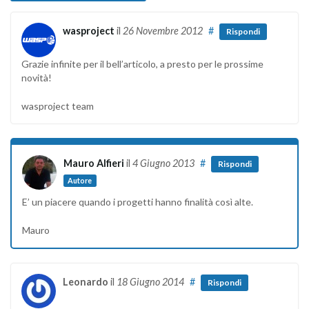
wasproject
il
26 Novembre 2012
#
Rispondi
Grazie infinite per il bell’articolo, a presto per le prossime
novità!
wasproject team
Mauro Alfieri
il
4 Giugno 2013
#
Rispondi
Autore
E’ un piacere quando i progetti hanno finalità così alte.
Mauro
Leonardo
il
18 Giugno 2014
#
Rispondi