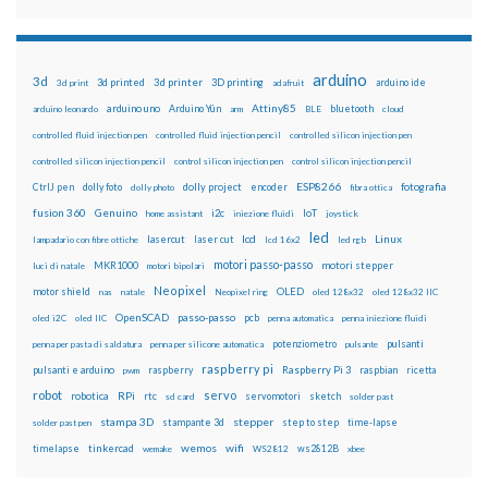
arduino
3d
3d printed
3d printer
3D printing
3d print
adafruit
arduino ide
Attiny85
arduino uno
Arduino Yún
bluetooth
arduino leonardo
arm
BLE
cloud
controlled fluid injection pen
controlled fluid injection pencil
controlled silicon injection pen
controlled silicon injection pencil
control silicon injection pen
control silicon injection pencil
ESP8266
dolly foto
dolly project
encoder
fotografia
CtrlJ pen
dolly photo
fibra ottica
fusion 360
Genuino
i2c
IoT
home assistant
iniezione fluidi
joystick
led
lcd
Linux
lasercut
laser cut
lampadario con fibre ottiche
lcd 16x2
led rgb
motori passo-passo
MKR1000
motori stepper
luci di natale
motori bipolari
Neopixel
motor shield
OLED
nas
natale
Neopixel ring
oled 128x32
oled 128x32 IIC
OpenSCAD
passo-passo
pcb
oled i2C
oled IIC
penna automatica
penna iniezione fluidi
potenziometro
pulsanti
penna per pasta di saldatura
penna per silicone automatica
pulsante
raspberry pi
pulsanti e arduino
raspberry
Raspberry Pi 3
raspbian
pwm
ricetta
robot
servo
RPi
robotica
rtc
servomotori
sketch
sd card
solder past
stampa 3D
stepper
stampante 3d
step to step
solder past pen
time-lapse
wemos
wifi
tinkercad
ws2812B
timelapse
wemake
WS2812
xbee