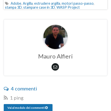
Adobe
,
Argilla
,
estrudere argilla
,
motori passo-passo
,
stampa 3D
,
stampare case in 3D
,
WASP Project
Mauro Alfieri
4 commenti
1 ping
Vai al modulo dei commenti