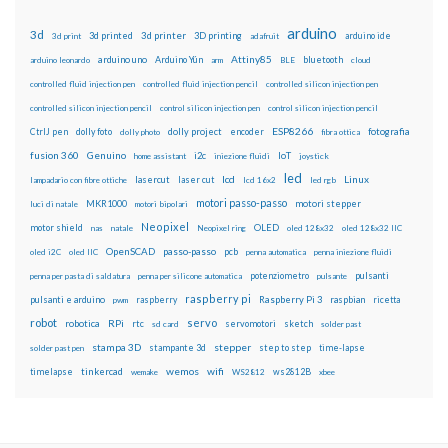
arduino
3d
3d printed
3d printer
3D printing
3d print
adafruit
arduino ide
Attiny85
arduino uno
Arduino Yún
bluetooth
arduino leonardo
arm
BLE
cloud
controlled fluid injection pen
controlled fluid injection pencil
controlled silicon injection pen
controlled silicon injection pencil
control silicon injection pen
control silicon injection pencil
ESP8266
dolly foto
dolly project
encoder
fotografia
CtrlJ pen
dolly photo
fibra ottica
fusion 360
Genuino
i2c
IoT
home assistant
iniezione fluidi
joystick
led
lcd
Linux
lasercut
laser cut
lampadario con fibre ottiche
lcd 16x2
led rgb
motori passo-passo
MKR1000
motori stepper
luci di natale
motori bipolari
Neopixel
motor shield
OLED
nas
natale
Neopixel ring
oled 128x32
oled 128x32 IIC
OpenSCAD
passo-passo
pcb
oled i2C
oled IIC
penna automatica
penna iniezione fluidi
potenziometro
pulsanti
penna per pasta di saldatura
penna per silicone automatica
pulsante
raspberry pi
pulsanti e arduino
raspberry
Raspberry Pi 3
raspbian
pwm
ricetta
robot
servo
RPi
robotica
rtc
servomotori
sketch
sd card
solder past
stampa 3D
stepper
stampante 3d
step to step
solder past pen
time-lapse
wemos
wifi
tinkercad
ws2812B
timelapse
wemake
WS2812
xbee