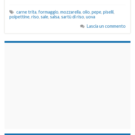
carne trita
,
formaggio
,
mozzarella
,
olio
,
pepe
,
piselli
,
polpettine
,
riso
,
sale
,
salsa
,
sartù di riso
,
uova
Lascia un commento
займы на карту срочно