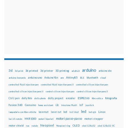
arduino
3d
3d printed
3d printer
3D printing
3d print
adafruit
arduino ide
Attiny85
arduino uno
Arduino Yún
bluetooth
arduino leonardo
arm
BLE
cloud
controlled fluid injection pen
controlled fluid injection pencil
controlled silicon injection pen
controlled silicon injection pencil
control silicon injection pen
control silicon injection pencil
ESP8266
dolly foto
dolly project
encoder
fotografia
CtrlJ pen
dolly photo
fibra ottica
fusion 360
Genuino
i2c
IoT
home assistant
iniezione fluidi
joystick
led
lcd
Linux
lasercut
laser cut
lampadario con fibre ottiche
lcd 16x2
led rgb
motori passo-passo
MKR1000
motori stepper
luci di natale
motori bipolari
Neopixel
motor shield
OLED
nas
natale
Neopixel ring
oled 128x32
oled 128x32 IIC