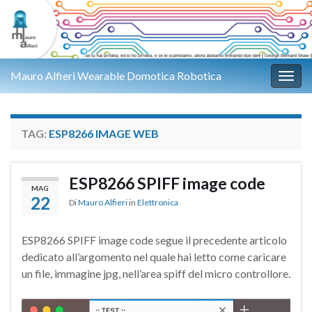
Mauro Alfieri Wearable Domotica Robotica
Attiv
TAG:
ESP8266 IMAGE WEB
ESP8266 SPIFF image code
MAG
22
Di
Mauro Alfieri
in
Elettronica
ESP8266 SPIFF image code segue il precedente articolo
dedicato all’argomento nel quale hai letto come caricare
un file, immagine jpg, nell’area spiff del micro controllore.