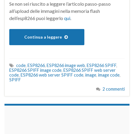
Se non sei riuscito a leggere l’articolo passo-passo
all’upload delle immagini nella memoria flash
dell’esp8266 puoi leggerlo
qui
.
Continua a leggere
code
,
ESP8266
,
ESP8266 image web
,
ESP8266 SPIFF
,
ESP8266 SPIFF image code
,
ESP8266 SPIFF web server
code
,
ESP8266 web server SPIFF code
,
image
,
image code
,
SPIFF
2 commenti
займы на карту срочно