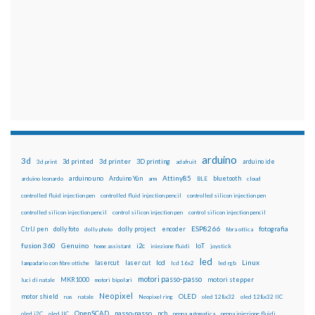
arduino
3d
3d printed
3d printer
3D printing
3d print
adafruit
arduino ide
Attiny85
arduino uno
Arduino Yún
bluetooth
arduino leonardo
arm
BLE
cloud
controlled fluid injection pen
controlled fluid injection pencil
controlled silicon injection pen
controlled silicon injection pencil
control silicon injection pen
control silicon injection pencil
ESP8266
dolly foto
dolly project
encoder
fotografia
CtrlJ pen
dolly photo
fibra ottica
fusion 360
Genuino
i2c
IoT
home assistant
iniezione fluidi
joystick
led
lcd
Linux
lasercut
laser cut
lampadario con fibre ottiche
lcd 16x2
led rgb
motori passo-passo
MKR1000
motori stepper
luci di natale
motori bipolari
Neopixel
motor shield
OLED
nas
natale
Neopixel ring
oled 128x32
oled 128x32 IIC
OpenSCAD
passo-passo
pcb
oled i2C
oled IIC
penna automatica
penna iniezione fluidi