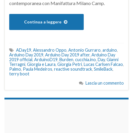
contemporanea con Manifattura Milano Camp.
Continua a leggere
ADay19
,
Alessandro Oppo
,
Antonio Gurraro
,
arduino
,
Arduino Day 2019
,
Arduino Day 2019 after
,
Arduino Day
2019 official
,
ArduinoD19
,
Burden
,
cucchia.ino
,
Day
,
Gianni
Terragni
,
Giorgia e Laura
,
Giorgia Petri
,
Lucas Carlsen Falcao
,
Palmo
,
Paula Medeiros
,
reactive soundtrack
,
SmileBack
,
terry boot
Lascia un commento
займы на карту срочно