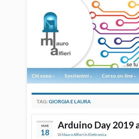
Chi sono
Sostienimi
Corso on-line
TAG:
GIORGIA E LAURA
Arduino Day 2019 a
MAR
18
Di
Mauro Alfieri
in
Elettronica