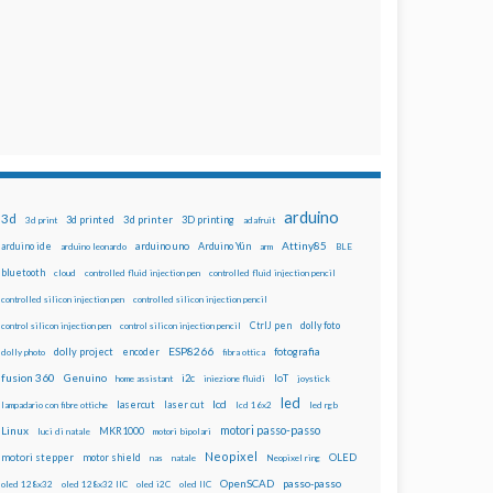
arduino
3d
3d printed
3d printer
3D printing
3d print
adafruit
Attiny85
arduino uno
Arduino Yún
arduino ide
arduino leonardo
arm
BLE
bluetooth
cloud
controlled fluid injection pen
controlled fluid injection pencil
controlled silicon injection pen
controlled silicon injection pencil
dolly foto
control silicon injection pen
control silicon injection pencil
CtrlJ pen
ESP8266
dolly project
encoder
fotografia
dolly photo
fibra ottica
fusion 360
Genuino
i2c
IoT
home assistant
iniezione fluidi
joystick
led
lcd
lasercut
laser cut
lampadario con fibre ottiche
lcd 16x2
led rgb
motori passo-passo
Linux
MKR1000
luci di natale
motori bipolari
Neopixel
motori stepper
motor shield
OLED
nas
natale
Neopixel ring
OpenSCAD
passo-passo
oled 128x32
oled 128x32 IIC
oled i2C
oled IIC