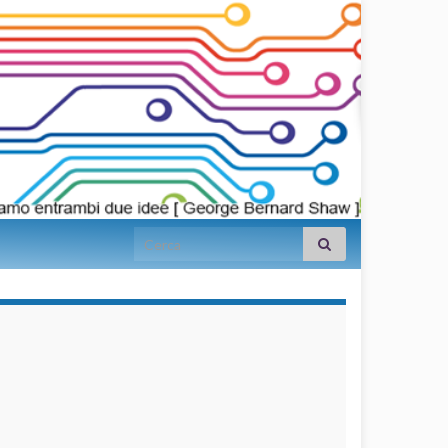
Search for:
займы на
карту срочно