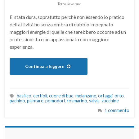
Terra lavorata
E’ stata dura, sopratutto perchè non essendo io pratico
dell’attività ho senza ombra di dubbio impegnato
maggiori energie di quelle che sarebbero occorse ad un
professionista o un appassionato con maggiore
esperienza.
Continua a leggere
basilico
,
certioli
,
cuore di bue
,
melanzane
,
ortaggi
,
orto
,
pachino
,
piantare
,
pomodori
,
rosmarino
,
salvia
,
zucchine
1 commento
займы на карту срочно