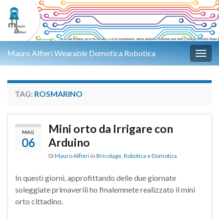
Mauro Alfieri Wearable Domotica Robotica
Attiv
TAG:
ROSMARINO
Mini orto da Irrigare con
MAG
06
Arduino
Di
Mauro Alfieri
in
Bricolage
,
Robotica e Domotica
In questi giorni, approfittando delle due giornate
soleggiate primaverili ho finalemnete realizzato il mini
orto cittadino.