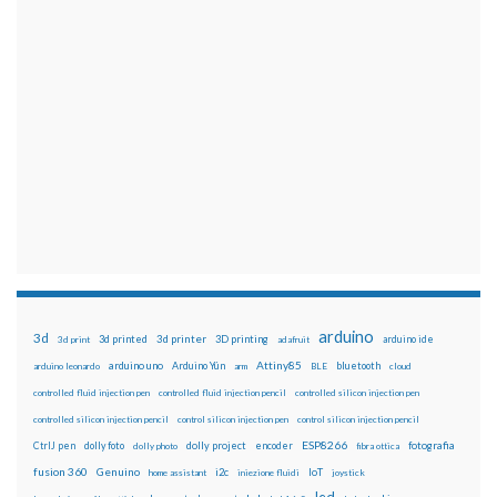
arduino
3d
3d printed
3d printer
3D printing
3d print
adafruit
arduino ide
Attiny85
arduino uno
Arduino Yún
bluetooth
arduino leonardo
arm
BLE
cloud
controlled fluid injection pen
controlled fluid injection pencil
controlled silicon injection pen
controlled silicon injection pencil
control silicon injection pen
control silicon injection pencil
ESP8266
dolly foto
dolly project
encoder
fotografia
CtrlJ pen
dolly photo
fibra ottica
fusion 360
Genuino
i2c
IoT
home assistant
iniezione fluidi
joystick