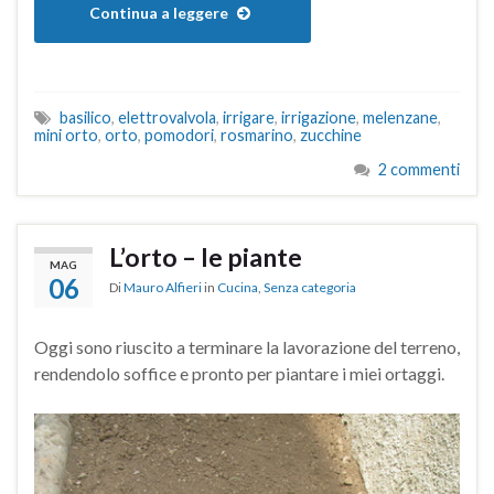
Continua a leggere
basilico
,
elettrovalvola
,
irrigare
,
irrigazione
,
melenzane
,
mini orto
,
orto
,
pomodori
,
rosmarino
,
zucchine
2 commenti
L’orto – le piante
MAG
06
Di
Mauro Alfieri
in
Cucina
,
Senza categoria
Oggi sono riuscito a terminare la lavorazione del terreno,
rendendolo soffice e pronto per piantare i miei ortaggi.