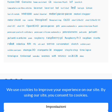
fusion 360
Genuino
i2c
IoT
home assistant
iniezione fluidi
joystick
led
lcd
Linux
lasercut
laser cut
lampadario con fibre ottiche
lcd 16x2
led rgb
motori passo-passo
MKR1000
motori stepper
luci di natale
motori bipolari
Neopixel
motor shield
OLED
nas
natale
Neopixel ring
oled 128x32
oled 128x32 IIC
OpenSCAD
passo-passo
pcb
oled i2C
oled IIC
penna automatica
penna iniezione fluidi
potenziometro
pulsanti
penna per pasta di saldatura
penna per silicone automatica
pulsante
raspberry pi
pulsanti e arduino
raspberry
Raspberry Pi 3
raspbian
pwm
ricetta
robot
servo
RPi
robotica
rtc
servomotori
sketch
sd card
solder past
stampa 3D
stepper
stampante 3d
step to step
solder past pen
time-lapse
wemos
wifi
tinkercad
ws2812B
timelapse
wemake
WS2812
xbee
Il blog mauroalfieri.it ed i suoi contenuti sono distribuiti
con Licenza
Creative Commons Attribution Non commercial Share
Alike 4.0 International