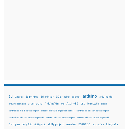
arduino
3d
3d printed
3d printer
3D printing
3d print
adafruit
arduino ide
Attiny85
arduino uno
Arduino Yún
bluetooth
arduino leonardo
arm
BLE
cloud
controlled fluid injection pen
controlled fluid injection pencil
controlled silicon injection pen
controlled silicon injection pencil
control silicon injection pen
control silicon injection pencil
ESP8266
dolly foto
dolly project
encoder
fotografia
CtrlJ pen
dolly photo
fibra ottica