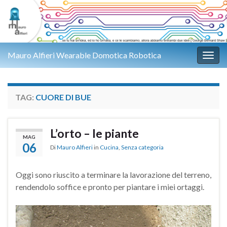
Mauro Alfieri Wearable Domotica Robotica
Attiv
TAG:
CUORE DI BUE
L’orto – le piante
MAG
06
Di
Mauro Alfieri
in
Cucina
,
Senza categoria
Oggi sono riuscito a terminare la lavorazione del terreno,
rendendolo soffice e pronto per piantare i miei ortaggi.