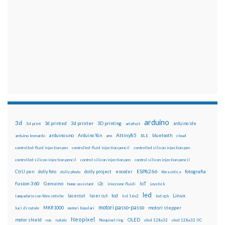
arduino
3d
3d printed
3d printer
3D printing
3d print
adafruit
arduino ide
Attiny85
arduino uno
Arduino Yún
bluetooth
arduino leonardo
arm
BLE
cloud
controlled fluid injection pen
controlled fluid injection pencil
controlled silicon injection pen
controlled silicon injection pencil
control silicon injection pen
control silicon injection pencil
ESP8266
dolly foto
dolly project
encoder
fotografia
CtrlJ pen
dolly photo
fibra ottica
fusion 360
Genuino
i2c
IoT
home assistant
iniezione fluidi
joystick
led
lcd
Linux
lasercut
laser cut
lampadario con fibre ottiche
lcd 16x2
led rgb
motori passo-passo
MKR1000
motori stepper
luci di natale
motori bipolari
Neopixel
motor shield
OLED
nas
natale
Neopixel ring
oled 128x32
oled 128x32 IIC