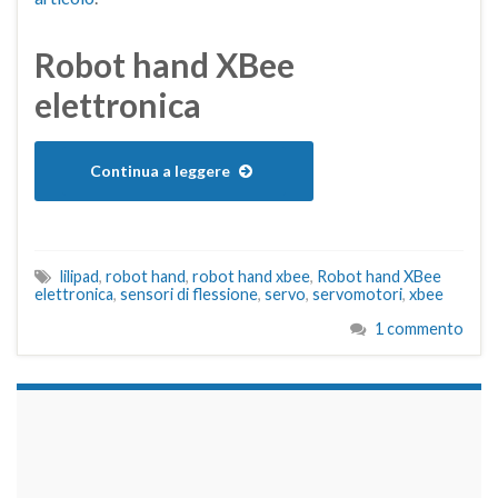
Robot hand XBee
elettronica
Continua a leggere
lilipad
,
robot hand
,
robot hand xbee
,
Robot hand XBee
elettronica
,
sensori di flessione
,
servo
,
servomotori
,
xbee
1 commento
займы на карту срочно