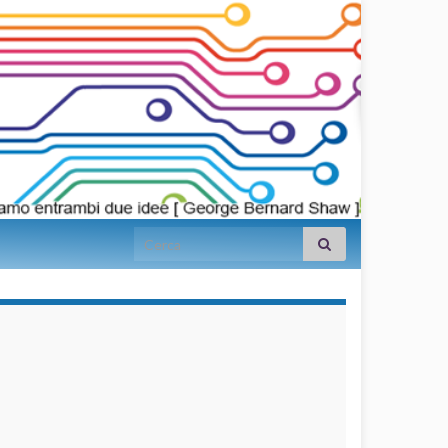
Search for:
займы на
карту срочно