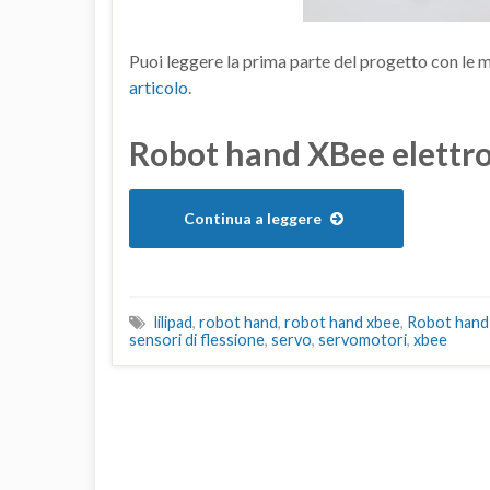
Puoi leggere la prima parte del progetto con le m
articolo
.
Robot hand XBee elettr
Continua a leggere
lilipad
,
robot hand
,
robot hand xbee
,
Robot hand 
sensori di flessione
,
servo
,
servomotori
,
xbee