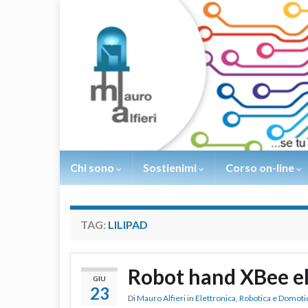
Chi sono
Sostienimi
Corso on-line
TAG:
LILIPAD
Robot hand XBee el
GIU
23
Di
Mauro Alfieri
in
Elettronica
,
Robotica e Domoti