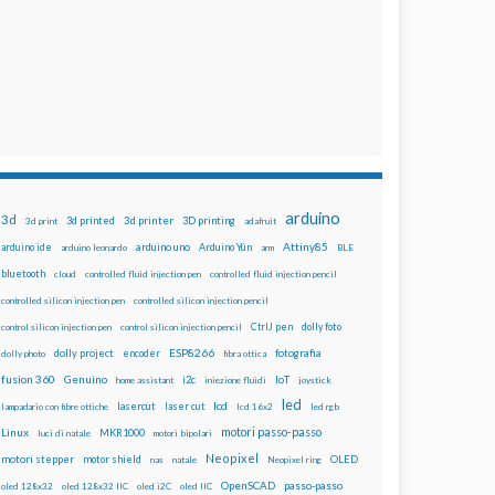
arduino
3d
3d printed
3d printer
3D printing
3d print
adafruit
Attiny85
arduino uno
Arduino Yún
arduino ide
arduino leonardo
arm
BLE
bluetooth
cloud
controlled fluid injection pen
controlled fluid injection pencil
controlled silicon injection pen
controlled silicon injection pencil
dolly foto
control silicon injection pen
control silicon injection pencil
CtrlJ pen
ESP8266
dolly project
encoder
fotografia
dolly photo
fibra ottica
fusion 360
Genuino
i2c
IoT
home assistant
iniezione fluidi
joystick
led
lcd
lasercut
laser cut
lampadario con fibre ottiche
lcd 16x2
led rgb
motori passo-passo
Linux
MKR1000
luci di natale
motori bipolari
Neopixel
motori stepper
motor shield
OLED
nas
natale
Neopixel ring
OpenSCAD
passo-passo
oled 128x32
oled 128x32 IIC
oled i2C
oled IIC