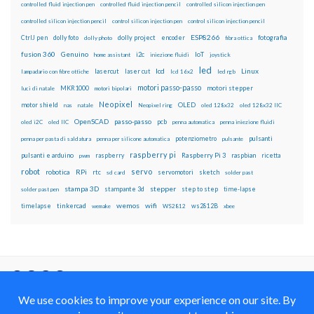
controlled fluid injection pen
controlled fluid injection pencil
controlled silicon injection pen
controlled silicon injection pencil
control silicon injection pen
control silicon injection pencil
ESP8266
dolly foto
dolly project
encoder
fotografia
CtrlJ pen
dolly photo
fibra ottica
fusion 360
Genuino
i2c
IoT
home assistant
iniezione fluidi
joystick
led
lcd
Linux
lasercut
laser cut
lampadario con fibre ottiche
lcd 16x2
led rgb
motori passo-passo
MKR1000
motori stepper
luci di natale
motori bipolari
Neopixel
motor shield
OLED
nas
natale
Neopixel ring
oled 128x32
oled 128x32 IIC
OpenSCAD
passo-passo
pcb
oled i2C
oled IIC
penna automatica
penna iniezione fluidi
potenziometro
pulsanti
penna per pasta di saldatura
penna per silicone automatica
pulsante
raspberry pi
pulsanti e arduino
raspberry
Raspberry Pi 3
raspbian
pwm
ricetta
robot
servo
RPi
robotica
rtc
servomotori
sketch
sd card
solder past
stampa 3D
stepper
stampante 3d
step to step
solder past pen
time-lapse
wemos
wifi
tinkercad
ws2812B
timelapse
wemake
WS2812
xbee
Il blog mauroalfieri.it ed i suoi contenuti sono distribuiti
con Licenza
Creative Commons Attribution Non commercial Share
Alike 4.0 International