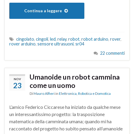
Continua a leggere
cingolato
,
cingoli
,
led
,
relay
,
robot
,
robot arduino
,
rover
,
rover arduino
,
sensore ultrasuoni
,
sr04
22 commenti
Umanoide un robot cammina
NOV
23
come un uomo
Di
Mauro Alfieri
in
Elettronica
,
Robotica e Domotica
L’amico Federico Ciccarese ha iniziato da qualche mese
un interessantissimo progetto: la trasposizione
matematica della camminata umana; quando mi ha
raccontato del progetto ho subito pensato all’umanoide