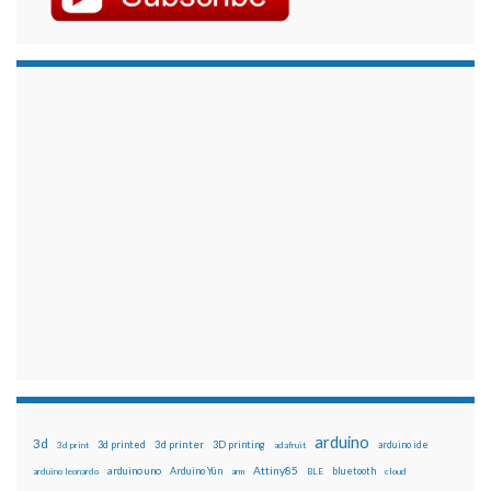
arduino
3d
3d printed
3d printer
3D printing
3d print
adafruit
arduino ide
Attiny85
arduino uno
Arduino Yún
bluetooth
arduino leonardo
arm
BLE
cloud