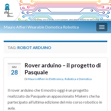
Mauro Alfieri Wearable Domotica Robotica
Attiv
TAG:
ROBOT ARDUINO
Rover arduino – il progetto di
GIU
28
Pasquale
Di
Mauro Alfieri
in
Elettronica
,
Robotica e Domotica
Il rover arduino che ti mostro oggi è un progetto
realizzato da Pasquale un appassionato Makers che ha
partecipato all’ultima edizione del mio corso robotico in
aula.