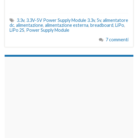
3.3v
,
3.3V-5V Power Supply Module 3.3v
,
5v
,
alimentatore
dc
,
alimentazione
,
alimentazione esterna
,
breadboard
,
LiPo
,
LiPo 2S
,
Power Supply Module
7 commenti
займы на карту срочно