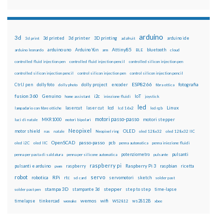
arduino
3d
3d printed
3d printer
3D printing
3d print
adafruit
arduino ide
Attiny85
arduino uno
Arduino Yún
bluetooth
arduino leonardo
arm
BLE
cloud
controlled fluid injection pen
controlled fluid injection pencil
controlled silicon injection pen
controlled silicon injection pencil
control silicon injection pen
control silicon injection pencil
ESP8266
dolly foto
dolly project
encoder
fotografia
CtrlJ pen
dolly photo
fibra ottica
fusion 360
Genuino
i2c
IoT
home assistant
iniezione fluidi
joystick
led
lcd
Linux
lasercut
laser cut
lampadario con fibre ottiche
lcd 16x2
led rgb
motori passo-passo
MKR1000
motori stepper
luci di natale
motori bipolari
Neopixel
motor shield
OLED
nas
natale
Neopixel ring
oled 128x32
oled 128x32 IIC
OpenSCAD
passo-passo
pcb
oled i2C
oled IIC
penna automatica
penna iniezione fluidi
potenziometro
pulsanti
penna per pasta di saldatura
penna per silicone automatica
pulsante
raspberry pi
pulsanti e arduino
raspberry
Raspberry Pi 3
raspbian
pwm
ricetta
robot
servo
RPi
robotica
rtc
servomotori
sketch
sd card
solder past
stampa 3D
stepper
stampante 3d
step to step
solder past pen
time-lapse
wemos
wifi
tinkercad
ws2812B
timelapse
wemake
WS2812
xbee