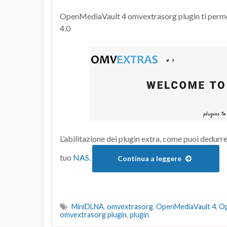
OpenMediaVault 4 omvextrasorg plugin ti permett
4.0
L’abilitazione dei plugin extra, come puoi dedurre 
tuo
NAS
.
Continua a leggere
MiniDLNA
,
omvextrasorg
,
OpenMediaVault 4
,
Op
omvextrasorg plugin
,
plugin