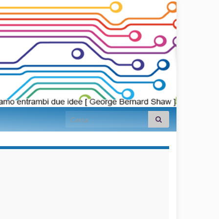
Search for:
займы на
карту срочно