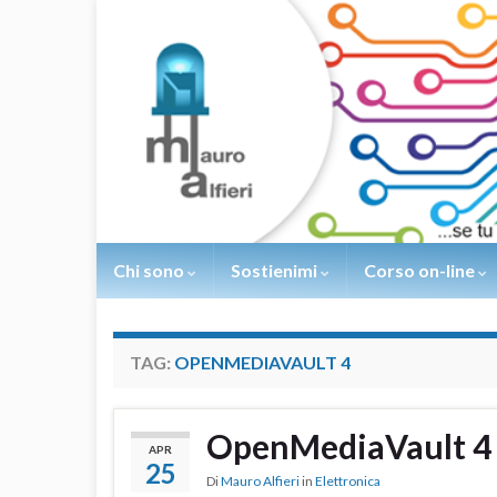
Chi sono
Sostienimi
Corso on-line
TAG:
OPENMEDIAVAULT 4
OpenMediaVault 4 
APR
25
Di
Mauro Alfieri
in
Elettronica