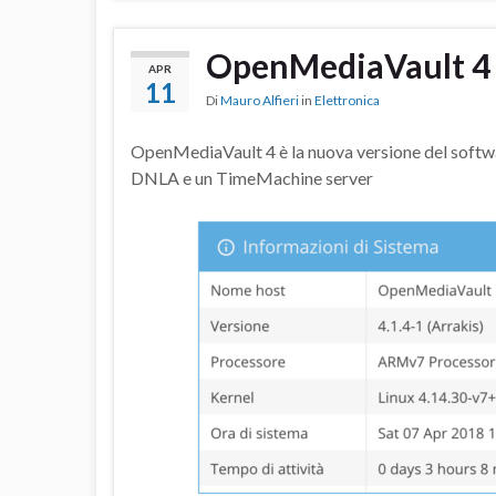
OpenMediaVault 4
APR
11
Di
Mauro Alfieri
in
Elettronica
OpenMediaVault 4 è la nuova versione del softwar
DNLA e un TimeMachine server