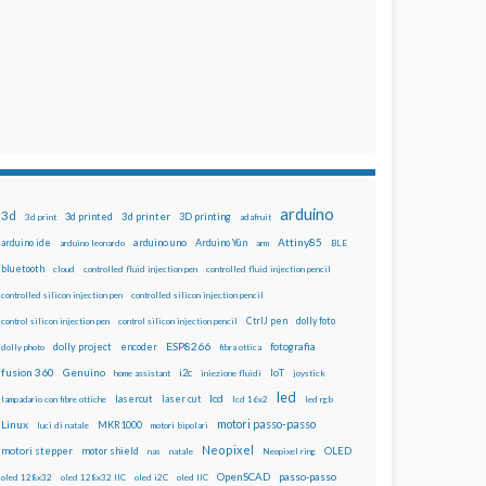
arduino
3d
3d printed
3d printer
3D printing
3d print
adafruit
Attiny85
arduino uno
Arduino Yún
arduino ide
arduino leonardo
arm
BLE
bluetooth
cloud
controlled fluid injection pen
controlled fluid injection pencil
controlled silicon injection pen
controlled silicon injection pencil
dolly foto
control silicon injection pen
control silicon injection pencil
CtrlJ pen
ESP8266
dolly project
encoder
fotografia
dolly photo
fibra ottica
fusion 360
Genuino
i2c
IoT
home assistant
iniezione fluidi
joystick
led
lcd
lasercut
laser cut
lampadario con fibre ottiche
lcd 16x2
led rgb
motori passo-passo
Linux
MKR1000
luci di natale
motori bipolari
Neopixel
motori stepper
motor shield
OLED
nas
natale
Neopixel ring
OpenSCAD
passo-passo
oled 128x32
oled 128x32 IIC
oled i2C
oled IIC