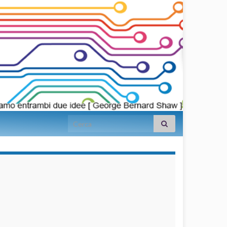
Search for:
займы на
карту срочно