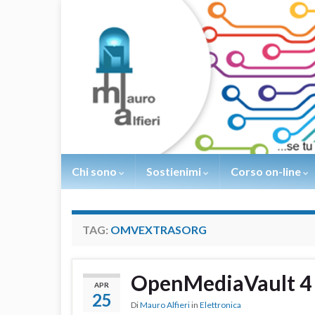
Chi sono
Sostienimi
Corso on-line
TAG:
OMVEXTRASORG
OpenMediaVault 4 
APR
25
Di
Mauro Alfieri
in
Elettronica