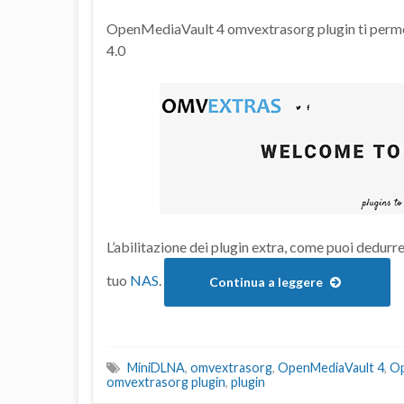
OpenMediaVault 4 omvextrasorg plugin ti permett
4.0
L’abilitazione dei plugin extra, come puoi dedurre 
tuo
NAS
.
Continua a leggere
MiniDLNA
,
omvextrasorg
,
OpenMediaVault 4
,
Op
omvextrasorg plugin
,
plugin