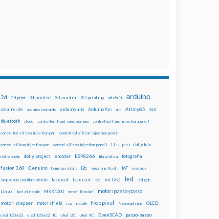
arduino
3d
3d printed
3d printer
3D printing
3d print
adafruit
Attiny85
arduino uno
Arduino Yún
arduino ide
arduino leonardo
arm
BLE
bluetooth
cloud
controlled fluid injection pen
controlled fluid injection pencil
controlled silicon injection pen
controlled silicon injection pencil
dolly foto
control silicon injection pen
control silicon injection pencil
CtrlJ pen
ESP8266
dolly project
encoder
fotografia
dolly photo
fibra ottica
fusion 360
Genuino
i2c
IoT
home assistant
iniezione fluidi
joystick
led
lcd
lasercut
laser cut
lampadario con fibre ottiche
lcd 16x2
led rgb
motori passo-passo
Linux
MKR1000
luci di natale
motori bipolari
Neopixel
motori stepper
motor shield
OLED
nas
natale
Neopixel ring
OpenSCAD
passo-passo
oled 128x32
oled 128x32 IIC
oled i2C
oled IIC