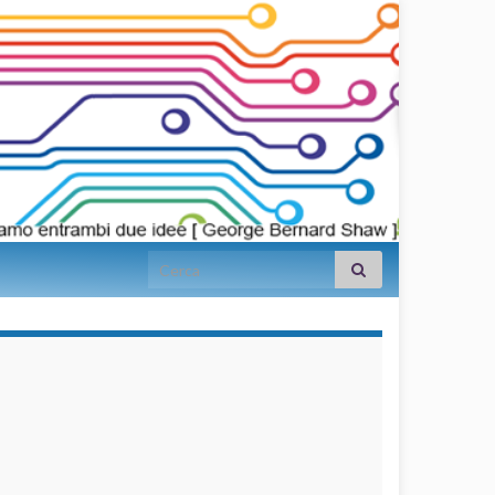
Search for:
займы на
карту срочно