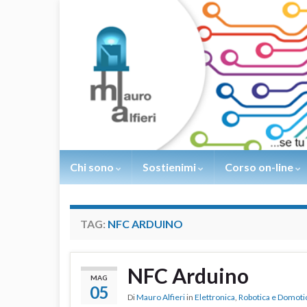
Chi sono
Sostienimi
Corso on-line
TAG:
NFC ARDUINO
NFC Arduino
MAG
05
Di
Mauro Alfieri
in
Elettronica
,
Robotica e Domoti