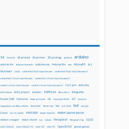
arduino
3d
3d printed
3d printer
3D printing
3d print
adafruit
Attiny85
arduino uno
Arduino Yún
arduino ide
arduino leonardo
arm
BLE
bluetooth
cloud
controlled fluid injection pen
controlled fluid injection pencil
controlled silicon injection pen
controlled silicon injection pencil
dolly foto
control silicon injection pen
control silicon injection pencil
CtrlJ pen
ESP8266
dolly project
encoder
fotografia
dolly photo
fibra ottica
fusion 360
Genuino
i2c
IoT
home assistant
iniezione fluidi
joystick
led
lcd
lasercut
laser cut
lampadario con fibre ottiche
lcd 16x2
led rgb
motori passo-passo
Linux
MKR1000
luci di natale
motori bipolari
Neopixel
motori stepper
motor shield
OLED
nas
natale
Neopixel ring
OpenSCAD
passo-passo
oled 128x32
oled 128x32 IIC
oled i2C
oled IIC