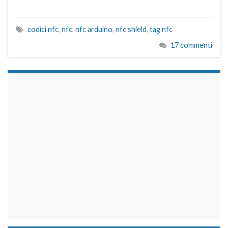
codici nfc
,
nfc
,
nfc arduino
,
nfc shield
,
tag nfc
17 commenti
займы на карту срочно