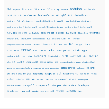
arduino
3d
3d printed
3d printer
3D printing
3d print
adafruit
arduino ide
Attiny85
arduino uno
Arduino Yún
bluetooth
arduino leonardo
arm
BLE
cloud
controlled fluid injection pen
controlled fluid injection pencil
controlled silicon injection pen
controlled silicon injection pencil
control silicon injection pen
control silicon injection pencil
ESP8266
dolly foto
dolly project
encoder
fotografia
CtrlJ pen
dolly photo
fibra ottica
fusion 360
Genuino
i2c
IoT
home assistant
iniezione fluidi
joystick
led
lcd
Linux
lasercut
laser cut
lampadario con fibre ottiche
lcd 16x2
led rgb
motori passo-passo
MKR1000
motori stepper
luci di natale
motori bipolari
Neopixel
motor shield
OLED
nas
natale
Neopixel ring
oled 128x32
oled 128x32 IIC
OpenSCAD
passo-passo
pcb
oled i2C
oled IIC
penna automatica
penna iniezione fluidi
potenziometro
pulsanti
penna per pasta di saldatura
penna per silicone automatica
pulsante
raspberry pi
pulsanti e arduino
raspberry
Raspberry Pi 3
raspbian
pwm
ricetta
robot
servo
RPi
robotica
rtc
servomotori
sketch
sd card
solder past
stampa 3D
stepper
stampante 3d
step to step
solder past pen
time-lapse
wemos
wifi
tinkercad
ws2812B
timelapse
wemake
WS2812
xbee