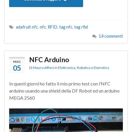
adafruit nfc
,
nfc
,
RFID
,
tag nfc
,
tag rfid
14 commenti
NFC Arduino
MAG
05
Di
Mauro Alfieri
in
Elettronica
,
Robotica e Domotica
In questi giorni ho fatto il mio primo test con l’NFC
arduino usando una shield della DF Robot ed un arduino
MEGA 2560