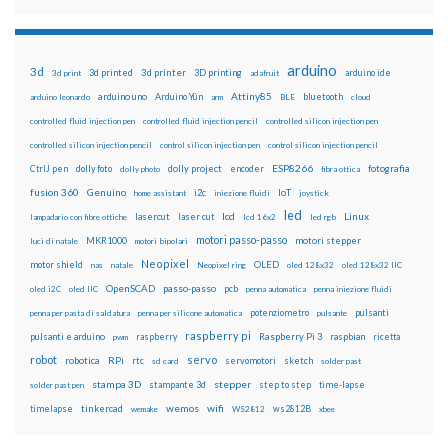
arduino
3d
3d printed
3d printer
3D printing
3d print
adafruit
arduino ide
Attiny85
arduino uno
Arduino Yún
bluetooth
arduino leonardo
arm
BLE
cloud
controlled fluid injection pen
controlled fluid injection pencil
controlled silicon injection pen
controlled silicon injection pencil
control silicon injection pen
control silicon injection pencil
ESP8266
dolly foto
dolly project
encoder
fotografia
CtrlJ pen
dolly photo
fibra ottica
fusion 360
Genuino
i2c
IoT
home assistant
iniezione fluidi
joystick
led
lcd
Linux
lasercut
laser cut
lampadario con fibre ottiche
lcd 16x2
led rgb
motori passo-passo
MKR1000
motori stepper
luci di natale
motori bipolari
Neopixel
motor shield
OLED
nas
natale
Neopixel ring
oled 128x32
oled 128x32 IIC
OpenSCAD
passo-passo
pcb
oled i2C
oled IIC
penna automatica
penna iniezione fluidi
potenziometro
pulsanti
penna per pasta di saldatura
penna per silicone automatica
pulsante
raspberry pi
pulsanti e arduino
raspberry
Raspberry Pi 3
raspbian
pwm
ricetta
robot
servo
RPi
robotica
rtc
servomotori
sketch
sd card
solder past
stampa 3D
stepper
stampante 3d
step to step
solder past pen
time-lapse
wemos
wifi
tinkercad
ws2812B
timelapse
wemake
WS2812
xbee