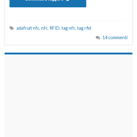
adafruit nfc
,
nfc
,
RFID
,
tag nfc
,
tag rfid
14 commenti
займы на карту срочно