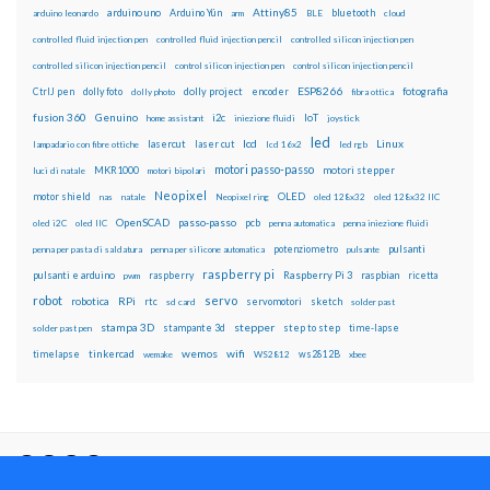
Attiny85
arduino uno
Arduino Yún
bluetooth
arduino leonardo
arm
BLE
cloud
controlled fluid injection pen
controlled fluid injection pencil
controlled silicon injection pen
controlled silicon injection pencil
control silicon injection pen
control silicon injection pencil
ESP8266
dolly foto
dolly project
encoder
fotografia
CtrlJ pen
dolly photo
fibra ottica
fusion 360
Genuino
i2c
IoT
home assistant
iniezione fluidi
joystick
led
lcd
Linux
lasercut
laser cut
lampadario con fibre ottiche
lcd 16x2
led rgb
motori passo-passo
MKR1000
motori stepper
luci di natale
motori bipolari
Neopixel
motor shield
OLED
nas
natale
Neopixel ring
oled 128x32
oled 128x32 IIC
OpenSCAD
passo-passo
pcb
oled i2C
oled IIC
penna automatica
penna iniezione fluidi
potenziometro
pulsanti
penna per pasta di saldatura
penna per silicone automatica
pulsante
raspberry pi
pulsanti e arduino
raspberry
Raspberry Pi 3
raspbian
pwm
ricetta
robot
servo
RPi
robotica
rtc
servomotori
sketch
sd card
solder past
stampa 3D
stepper
stampante 3d
step to step
solder past pen
time-lapse
wemos
wifi
tinkercad
ws2812B
timelapse
wemake
WS2812
xbee
Il blog mauroalfieri.it ed i suoi contenuti sono distribuiti