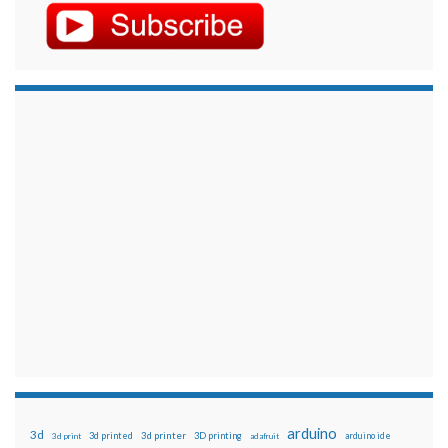
arduino
3d
3d printed
3d printer
3D printing
3d print
adafruit
arduino ide