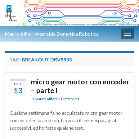
Mauro Alfieri Wearable Domotica Robotica
Attiv
TAG:
BREAKOUT DRV8833
micro gear motor con encoder
OTT
13
– parte I
Di
Mauro Alfieri
in
Elettronica
Qualche settimana fa ho acquistato micro gear motor
con encoder su amazon, troverai il link nei paragrafi
successivi, ed ho fatto qualche test.