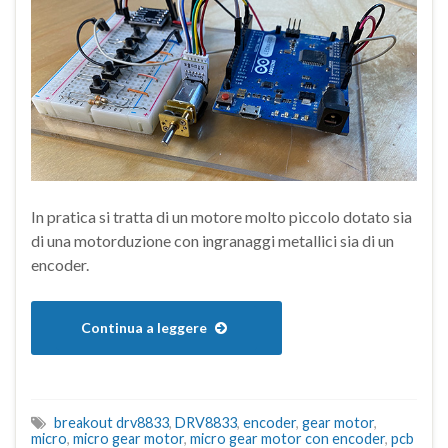
In pratica si tratta di un motore molto piccolo dotato sia
di una motorduzione con ingranaggi metallici sia di un
encoder.
Continua a leggere
breakout drv8833
,
DRV8833
,
encoder
,
gear motor
,
micro
,
micro gear motor
,
micro gear motor con encoder
,
pcb