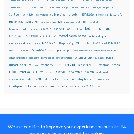
controlled fluid injection pen
controlled fluid injection pencil
controlled silicon injection pen
controlled silicon injection pencil
control silicon injection pen
control silicon injection pencil
ESP8266
dolly foto
dolly project
encoder
fotografia
CtrlJ pen
dolly photo
fibra ottica
fusion 360
Genuino
i2c
IoT
home assistant
iniezione fluidi
joystick
led
lcd
Linux
lasercut
laser cut
lampadario con fibre ottiche
lcd 16x2
led rgb
motori passo-passo
MKR1000
motori stepper
luci di natale
motori bipolari
Neopixel
motor shield
OLED
nas
natale
Neopixel ring
oled 128x32
oled 128x32 IIC
OpenSCAD
passo-passo
pcb
oled i2C
oled IIC
penna automatica
penna iniezione fluidi
potenziometro
pulsanti
penna per pasta di saldatura
penna per silicone automatica
pulsante
raspberry pi
pulsanti e arduino
raspberry
Raspberry Pi 3
raspbian
pwm
ricetta
robot
servo
RPi
robotica
rtc
servomotori
sketch
sd card
solder past
stampa 3D
stepper
stampante 3d
step to step
solder past pen
time-lapse
wemos
wifi
tinkercad
ws2812B
timelapse
wemake
WS2812
xbee
Il blog mauroalfieri.it ed i suoi contenuti sono distribuiti
con Licenza
Creative Commons Attribution Non commercial Share
Alike 4.0 International