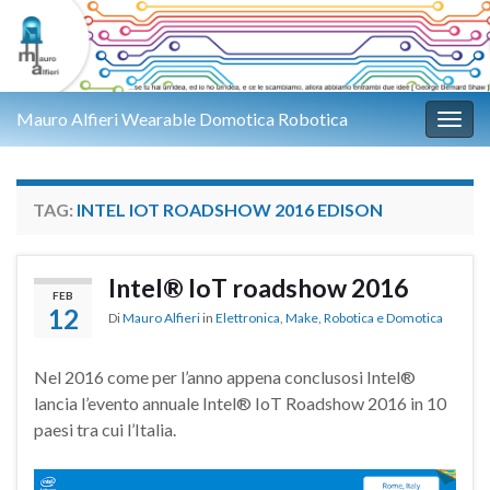
Mauro Alfieri Wearable Domotica Robotica
Attiv
TAG:
INTEL IOT ROADSHOW 2016 EDISON
Intel® IoT roadshow 2016
FEB
12
Di
Mauro Alfieri
in
Elettronica
,
Make
,
Robotica e Domotica
Nel 2016 come per l’anno appena conclusosi Intel®
lancia l’evento annuale Intel® IoT Roadshow 2016 in 10
paesi tra cui l’Italia.