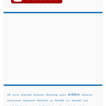
arduino
3d
3d printed
3d printer
3D printing
3d print
adafruit
arduino ide
Attiny85
arduino uno
Arduino Yún
bluetooth
arduino leonardo
arm
BLE
cloud