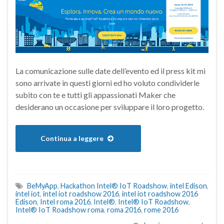
La comunicazione sulle date dell’evento ed il press kit mi
sono arrivate in questi giorni ed ho voluto condividerle
subito con te e tutti gli appassionati Maker che
desiderano un occasione per sviluppare il loro progetto.
Continua a leggere
BeMyApp
,
Hackathon Intel® IoT Roadshow
,
intel Edison
,
intel iot
,
intel iot roadshow 2016
,
intel iot roadshow 2016
Edison
,
Intel roma 2016
,
Intel®
,
Intel® IoT Roadshow
,
Intel® IoT Roadshow roma
,
roma 2016
,
rome 2016