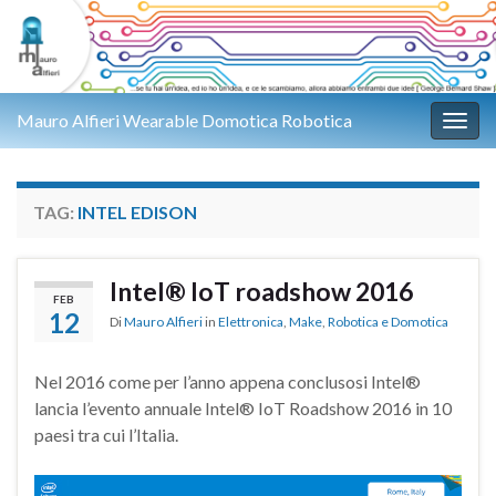
Mauro Alfieri Wearable Domotica Robotica
Attiv
TAG:
INTEL EDISON
Intel® IoT roadshow 2016
FEB
12
Di
Mauro Alfieri
in
Elettronica
,
Make
,
Robotica e Domotica
Nel 2016 come per l’anno appena conclusosi Intel®
lancia l’evento annuale Intel® IoT Roadshow 2016 in 10
paesi tra cui l’Italia.