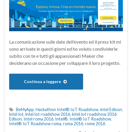
La comunicazione sulle date dell’evento ed il press kit mi
sono arrivate in questi giorni ed ho voluto condividerle
subito con te e tutti gli appassionati Maker che
desiderano un occasione per sviluppare il loro progetto.
Continua a leggere
BeMyApp
,
Hackathon Intel® IoT Roadshow
,
intel Edison
,
intel iot
,
intel iot roadshow 2016
,
intel iot roadshow 2016
Edison
,
Intel roma 2016
,
Intel®
,
Intel® IoT Roadshow
,
Intel® IoT Roadshow roma
,
roma 2016
,
rome 2016