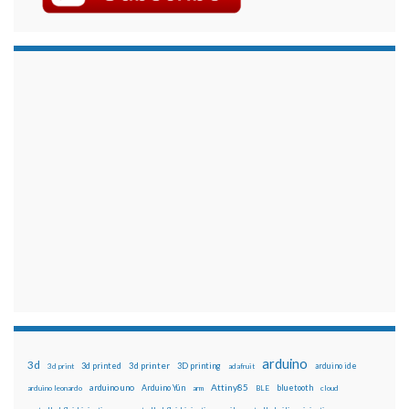
arduino
3d
3d printed
3d printer
3D printing
3d print
adafruit
arduino ide
Attiny85
arduino uno
Arduino Yún
bluetooth
arduino leonardo
arm
BLE
cloud