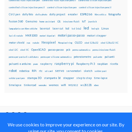
controlled fluid injection pen
controlled fluid injection pencil
controlled silicon injection pen
controlled silicon injection pencil
control silicon injection pen
control silicon injection pencil
ESP8266
dolly foto
dolly project
encoder
fotografia
CtrlJ pen
dolly photo
fibra ottica
fusion 360
Genuino
i2c
IoT
home assistant
iniezione fluidi
joystick
led
lcd
Linux
lasercut
laser cut
lampadario con fibre ottiche
lcd 16x2
led rgb
motori passo-passo
MKR1000
motori stepper
luci di natale
motori bipolari
Neopixel
motor shield
OLED
nas
natale
Neopixel ring
oled 128x32
oled 128x32 IIC
OpenSCAD
passo-passo
pcb
oled i2C
oled IIC
penna automatica
penna iniezione fluidi
potenziometro
pulsanti
penna per pasta di saldatura
penna per silicone automatica
pulsante
raspberry pi
pulsanti e arduino
raspberry
Raspberry Pi 3
raspbian
pwm
ricetta
robot
servo
RPi
robotica
rtc
servomotori
sketch
sd card
solder past
stampa 3D
stepper
stampante 3d
step to step
solder past pen
time-lapse
wemos
wifi
tinkercad
ws2812B
timelapse
wemake
WS2812
xbee
Il blog mauroalfieri.it ed i suoi contenuti sono distribuiti
con Licenza
Creative Commons Attribution Non commercial Share
Alike 4.0 International