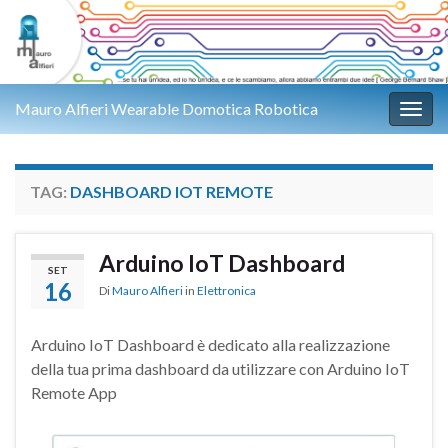
Mauro Alfieri Wearable Domotica Robotica
Attiv
TAG:
DASHBOARD IOT REMOTE
Arduino IoT Dashboard
SET
16
Di
Mauro Alfieri
in
Elettronica
Arduino IoT Dashboard è dedicato alla realizzazione
della tua prima dashboard da utilizzare con Arduino IoT
Remote App