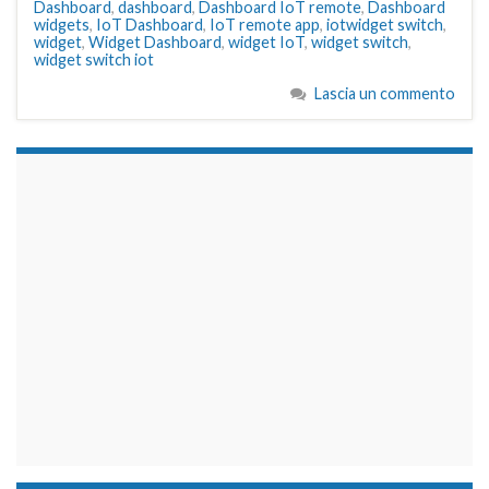
Dashboard
,
dashboard
,
Dashboard IoT remote
,
Dashboard
widgets
,
IoT Dashboard
,
IoT remote app
,
iotwidget switch
,
widget
,
Widget Dashboard
,
widget IoT
,
widget switch
,
widget switch iot
Lascia un commento
займы на карту срочно