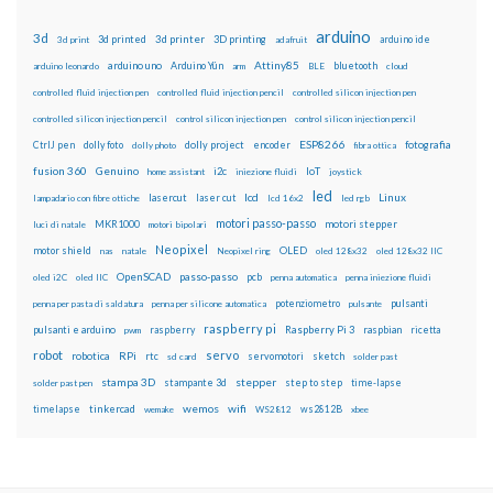
arduino
3d
3d printed
3d printer
3D printing
3d print
adafruit
arduino ide
Attiny85
arduino uno
Arduino Yún
bluetooth
arduino leonardo
arm
BLE
cloud
controlled fluid injection pen
controlled fluid injection pencil
controlled silicon injection pen
controlled silicon injection pencil
control silicon injection pen
control silicon injection pencil
ESP8266
dolly foto
dolly project
encoder
fotografia
CtrlJ pen
dolly photo
fibra ottica
fusion 360
Genuino
i2c
IoT
home assistant
iniezione fluidi
joystick
led
lcd
Linux
lasercut
laser cut
lampadario con fibre ottiche
lcd 16x2
led rgb
motori passo-passo
MKR1000
motori stepper
luci di natale
motori bipolari
Neopixel
motor shield
OLED
nas
natale
Neopixel ring
oled 128x32
oled 128x32 IIC
OpenSCAD
passo-passo
pcb
oled i2C
oled IIC
penna automatica
penna iniezione fluidi
potenziometro
pulsanti
penna per pasta di saldatura
penna per silicone automatica
pulsante
raspberry pi
pulsanti e arduino
raspberry
Raspberry Pi 3
raspbian
pwm
ricetta
robot
servo
RPi
robotica
rtc
servomotori
sketch
sd card
solder past
stampa 3D
stepper
stampante 3d
step to step
solder past pen
time-lapse
wemos
wifi
tinkercad
ws2812B
timelapse
wemake
WS2812
xbee