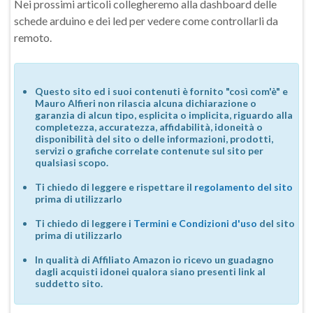
Nei prossimi articoli collegheremo alla dashboard delle
schede arduino e dei led per vedere come controllarli da
remoto.
Questo sito ed i suoi contenuti è fornito "così com'è" e
Mauro Alfieri non rilascia alcuna dichiarazione o
garanzia di alcun tipo, esplicita o implicita, riguardo alla
completezza, accuratezza, affidabilità, idoneità o
disponibilità del sito o delle informazioni, prodotti,
servizi o grafiche correlate contenute sul sito per
qualsiasi scopo.
Ti chiedo di leggere e rispettare il
regolamento del sito
prima di utilizzarlo
Ti chiedo di leggere i
Termini e Condizioni d'uso
del sito
prima di utilizzarlo
In qualità di Affiliato Amazon io ricevo un guadagno
dagli acquisti idonei qualora siano presenti link al
suddetto sito.