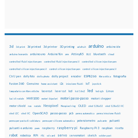
arduino
3d
3d printed
3d printer
3D printing
3d print
adafruit
arduino ide
Attiny85
arduino uno
Arduino Yún
bluetooth
arduino leonardo
arm
BLE
cloud
controlled fluid injection pen
controlled fluid injection pencil
controlled silicon injection pen
controlled silicon injection pencil
control silicon injection pen
control silicon injection pencil
ESP8266
dolly foto
dolly project
encoder
fotografia
CtrlJ pen
dolly photo
fibra ottica
fusion 360
Genuino
i2c
IoT
home assistant
iniezione fluidi
joystick
led
lcd
Linux
lasercut
laser cut
lampadario con fibre ottiche
lcd 16x2
led rgb
motori passo-passo
MKR1000
motori stepper
luci di natale
motori bipolari
Neopixel
motor shield
OLED
nas
natale
Neopixel ring
oled 128x32
oled 128x32 IIC
OpenSCAD
passo-passo
pcb
oled i2C
oled IIC
penna automatica
penna iniezione fluidi
potenziometro
pulsanti
penna per pasta di saldatura
penna per silicone automatica
pulsante
raspberry pi
pulsanti e arduino
raspberry
Raspberry Pi 3
raspbian
pwm
ricetta
robot
servo
RPi
robotica
rtc
servomotori
sketch
sd card
solder past