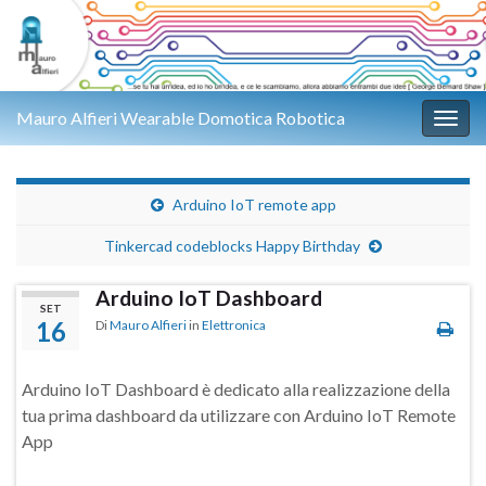
Mauro Alfieri Wearable Domotica Robotica
Attiv
Arduino IoT remote app
Tinkercad codeblocks Happy Birthday
Arduino IoT Dashboard
SET
16
Di
Mauro Alfieri
in
Elettronica
Arduino IoT Dashboard è dedicato alla realizzazione della
tua prima dashboard da utilizzare con Arduino IoT Remote
App