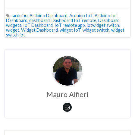
arduino
,
Arduino Dashboard
,
Arduino IoT
,
Arduino IoT
Dashboard
,
dashboard
,
Dashboard IoT remote
,
Dashboard
widgets
,
IoT Dashboard
,
IoT remote app
,
iotwidget switch
,
widget
,
Widget Dashboard
,
widget IoT
,
widget switch
,
widget
switch iot
Mauro Alfieri