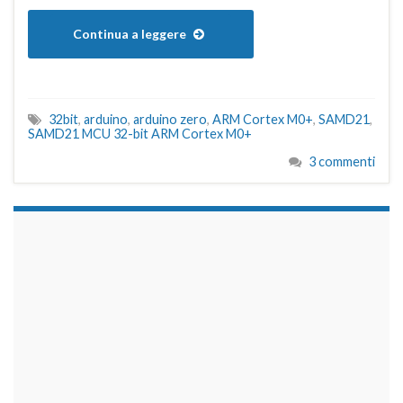
Continua a leggere
32bit
,
arduino
,
arduino zero
,
ARM Cortex M0+
,
SAMD21
,
SAMD21 MCU 32-bit ARM Cortex M0+
3 commenti
займы на карту срочно