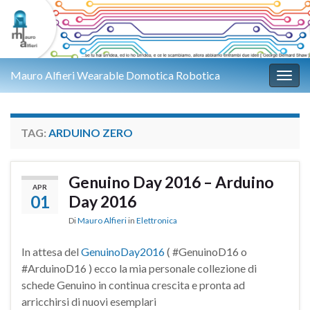
Mauro Alfieri Wearable Domotica Robotica
Attiv
TAG:
ARDUINO ZERO
Genuino Day 2016 – Arduino
APR
01
Day 2016
Di
Mauro Alfieri
in
Elettronica
In attesa del
GenuinoDay2016
( #GenuinoD16 o
#ArduinoD16 ) ecco la mia personale collezione di
schede Genuino in continua crescita e pronta ad
arricchirsi di nuovi esemplari