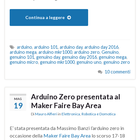
Continua a leggere
arduino
,
arduino 101
,
arduino day
,
arduino day 2016
,
arduino mega
,
arduino mkr1000
,
arduino zero
,
Genuino
,
genuino 101
,
genuino day
,
genuino day 2016
,
genuino mega
,
genuino micro
,
genuino mkr1000
,
genuino uno
,
genuino zero
10 commenti
Arduino Zero presentata al
MAG
19
Maker Faire Bay Area
Di
Mauro Alfieri
in
Elettronica
,
Robotica e Domotica
E’ stata presentata da Massimo Banzi l’arduino zero in
occasione della
Maker Faire Bay Area
lo scorso 17-18