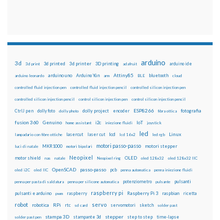
arduino
3d
3d printed
3d printer
3D printing
3d print
adafruit
arduino ide
Attiny85
arduino uno
Arduino Yún
bluetooth
arduino leonardo
arm
BLE
cloud
controlled fluid injection pen
controlled fluid injection pencil
controlled silicon injection pen
controlled silicon injection pencil
control silicon injection pen
control silicon injection pencil
ESP8266
dolly foto
dolly project
encoder
fotografia
CtrlJ pen
dolly photo
fibra ottica
fusion 360
Genuino
i2c
IoT
home assistant
iniezione fluidi
joystick
led
lcd
Linux
lasercut
laser cut
lampadario con fibre ottiche
lcd 16x2
led rgb
motori passo-passo
MKR1000
motori stepper
luci di natale
motori bipolari
Neopixel
motor shield
OLED
nas
natale
Neopixel ring
oled 128x32
oled 128x32 IIC
OpenSCAD
passo-passo
pcb
oled i2C
oled IIC
penna automatica
penna iniezione fluidi
potenziometro
pulsanti
penna per pasta di saldatura
penna per silicone automatica
pulsante
raspberry pi
pulsanti e arduino
raspberry
Raspberry Pi 3
raspbian
pwm
ricetta
robot
servo
RPi
robotica
rtc
servomotori
sketch
sd card
solder past
stampa 3D
stepper
stampante 3d
step to step
solder past pen
time-lapse