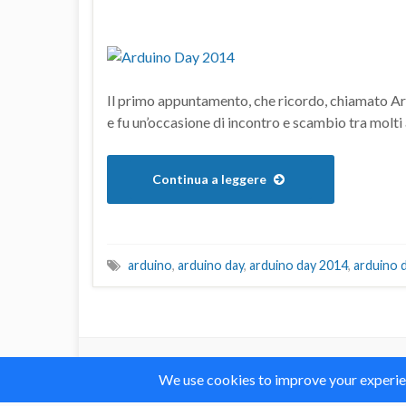
Il primo appuntamento, che ricordo, chiamato Ar
e fu un’occasione di incontro e scambio tra molti a
Continua a leggere
arduino
,
arduino day
,
arduino day 2014
,
arduino 
Il blog mauroalfieri.it ed i suoi contenuti son