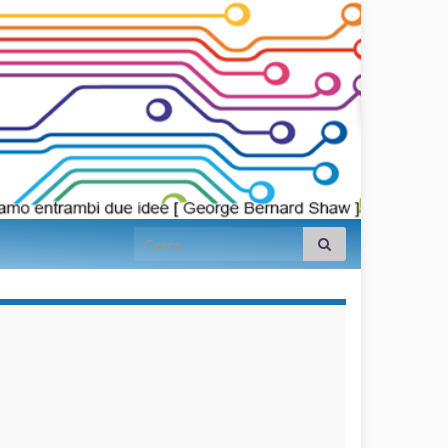
Search for:
займы на
карту срочно