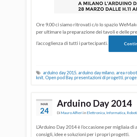
Ore 9.00 ci siamo ritrovati c/o lo spazio WeMake e
per ultimare la preparazione dei tavoli e delle pre
l’accoglienza di tutti i partecipanti.
Contin
arduino day 2015
,
arduino day milano
,
area robot
knit
,
Open pod Bay
,
presentazioni di progetti
,
proget
Arduino Day 2014
MAR
24
Di
Mauro Alfieri
in
Elettronica
,
Informatica
,
Robot
L’Arduino Day 2014 è l’occasione per migliaia di
consigli, idee e soluzioni per i propri progetti.