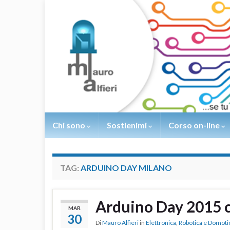
Chi sono
Sostienimi
Corso on-line
TAG:
ARDUINO DAY MILANO
Arduino Day 2015 c
MAR
30
Di
Mauro Alfieri
in
Elettronica
,
Robotica e Domoti