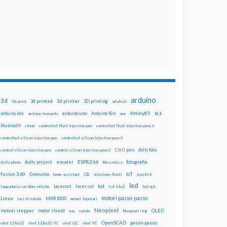
arduino
3d
3d printed
3d printer
3D printing
3d print
adafruit
Attiny85
arduino uno
Arduino Yún
arduino ide
arduino leonardo
arm
BLE
bluetooth
cloud
controlled fluid injection pen
controlled fluid injection pencil
controlled silicon injection pen
controlled silicon injection pencil
dolly foto
control silicon injection pen
control silicon injection pencil
CtrlJ pen
ESP8266
dolly project
encoder
fotografia
dolly photo
fibra ottica
fusion 360
Genuino
i2c
IoT
home assistant
iniezione fluidi
joystick
led
lcd
lasercut
laser cut
lampadario con fibre ottiche
lcd 16x2
led rgb
motori passo-passo
Linux
MKR1000
luci di natale
motori bipolari
Neopixel
motori stepper
motor shield
OLED
nas
natale
Neopixel ring
OpenSCAD
passo-passo
oled 128x32
oled 128x32 IIC
oled i2C
oled IIC