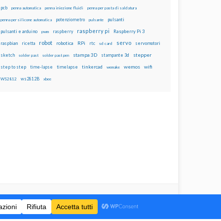
pcb
penna automatica
penna iniezione fluidi
penna per pasta di saldatura
potenziometro
pulsanti
penna per silicone automatica
pulsante
raspberry pi
pulsanti e arduino
raspberry
Raspberry Pi 3
pwm
robot
servo
RPi
raspbian
robotica
rtc
servomotori
ricetta
sd card
stampa 3D
stepper
sketch
stampante 3d
solder past
solder past pen
wemos
wifi
step to step
tinkercad
time-lapse
timelapse
wemake
ws2812B
WS2812
xbee
are Alike 4.0 International