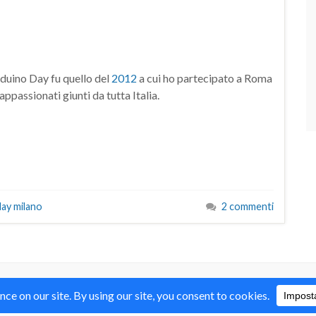
duino Day fu quello del
2012
a cui ho partecipato a Roma
ppassionati giunti da tutta Italia.
day milano
2 commenti
o distribuiti con Licenza
Creative Commons Attribution Non commercial Sh