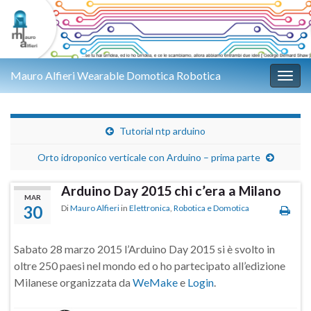
Mauro Alfieri Wearable Domotica Robotica
Attiv
Tutorial ntp arduino
Orto idroponico verticale con Arduino – prima parte
Arduino Day 2015 chi c’era a Milano
MAR
30
Di
Mauro Alfieri
in
Elettronica
,
Robotica e Domotica
Sabato 28 marzo 2015 l’Arduino Day 2015 si è svolto in
oltre 250 paesi nel mondo ed o ho partecipato all’edizione
Milanese organizzata da
WeMake
e
Login
.