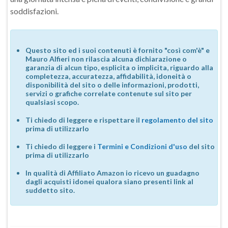
soddisfazioni.
Questo sito ed i suoi contenuti è fornito "così com'è" e
Mauro Alfieri non rilascia alcuna dichiarazione o
garanzia di alcun tipo, esplicita o implicita, riguardo alla
completezza, accuratezza, affidabilità, idoneità o
disponibilità del sito o delle informazioni, prodotti,
servizi o grafiche correlate contenute sul sito per
qualsiasi scopo.
Ti chiedo di leggere e rispettare il
regolamento del sito
prima di utilizzarlo
Ti chiedo di leggere i
Termini e Condizioni d'uso
del sito
prima di utilizzarlo
In qualità di Affiliato Amazon io ricevo un guadagno
dagli acquisti idonei qualora siano presenti link al
suddetto sito.