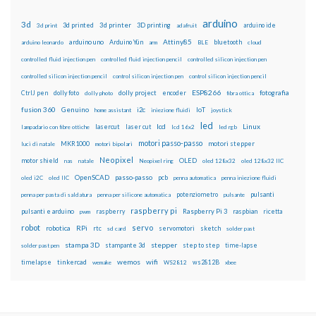
arduino
3d
3d printed
3d printer
3D printing
3d print
adafruit
arduino ide
Attiny85
arduino uno
Arduino Yún
bluetooth
arduino leonardo
arm
BLE
cloud
controlled fluid injection pen
controlled fluid injection pencil
controlled silicon injection pen
controlled silicon injection pencil
control silicon injection pen
control silicon injection pencil
ESP8266
dolly foto
dolly project
encoder
fotografia
CtrlJ pen
dolly photo
fibra ottica
fusion 360
Genuino
i2c
IoT
home assistant
iniezione fluidi
joystick
led
lcd
Linux
lasercut
laser cut
lampadario con fibre ottiche
lcd 16x2
led rgb
motori passo-passo
MKR1000
motori stepper
luci di natale
motori bipolari
Neopixel
motor shield
OLED
nas
natale
Neopixel ring
oled 128x32
oled 128x32 IIC
OpenSCAD
passo-passo
pcb
oled i2C
oled IIC
penna automatica
penna iniezione fluidi
potenziometro
pulsanti
penna per pasta di saldatura
penna per silicone automatica
pulsante
raspberry pi
pulsanti e arduino
raspberry
Raspberry Pi 3
raspbian
pwm
ricetta
robot
servo
RPi
robotica
rtc
servomotori
sketch
sd card
solder past
stampa 3D
stepper
stampante 3d
step to step
solder past pen
time-lapse
wemos
wifi
tinkercad
ws2812B
timelapse
wemake
WS2812
xbee