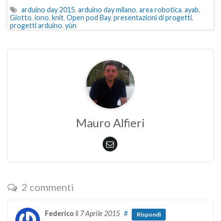
arduino day 2015
,
arduino day milano
,
area robotica
,
ayab
,
Giotto
,
iono
,
knit
,
Open pod Bay
,
presentazioni di progetti
,
progetti arduino
,
yùn
Mauro Alfieri
2 commenti
Federico
il
7 Aprile 2015
#
Rispondi