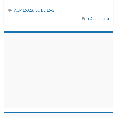
ACM1602B
,
lcd
,
lcd 16x2
93 commenti
займы на карту срочно