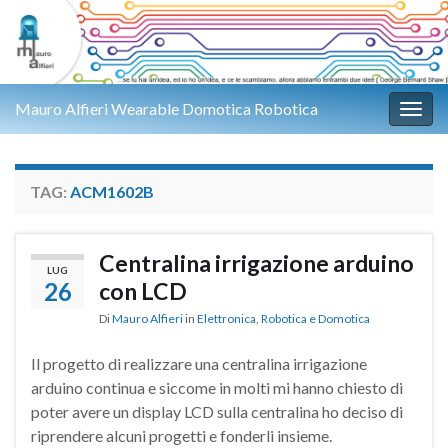
Mauro Alfieri Wearable Domotica Robotica
Attiv
TAG:
ACM1602B
Centralina irrigazione arduino
LUG
26
con LCD
Di
Mauro Alfieri
in
Elettronica
,
Robotica e Domotica
Il progetto di realizzare una centralina irrigazione
arduino continua e siccome in molti mi hanno chiesto di
poter avere un display LCD sulla centralina ho deciso di
riprendere alcuni progetti e fonderli insieme.