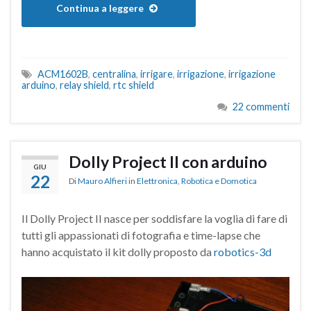
Continua a leggere
ACM1602B
,
centralina
,
irrigare
,
irrigazione
,
irrigazione
arduino
,
relay shield
,
rtc shield
22 commenti
Dolly Project II con arduino
GIU
22
Di
Mauro Alfieri
in
Elettronica
,
Robotica e Domotica
Il Dolly Project II nasce per soddisfare la voglia di fare di
tutti gli appassionati di fotografia e time-lapse che
hanno acquistato il kit dolly proposto da
robotics-3d