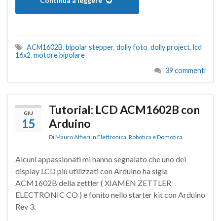
Continua a leggere
ACM1602B
,
bipolar stepper
,
dolly foto
,
dolly project
,
lcd
16x2
,
motore bipolare
39 commenti
Tutorial: LCD ACM1602B con
GIU
15
Arduino
Di
Mauro Alfieri
in
Elettronica
,
Robotica e Domotica
Alcuni appassionati mi hanno segnalato che uno dei
display LCD più utilizzati con Arduino ha sigla
ACM1602B della zettler ( XIAMEN ZETTLER
ELECTRONIC CO ) e fonito nello starter kit con Arduino
Rev 3.