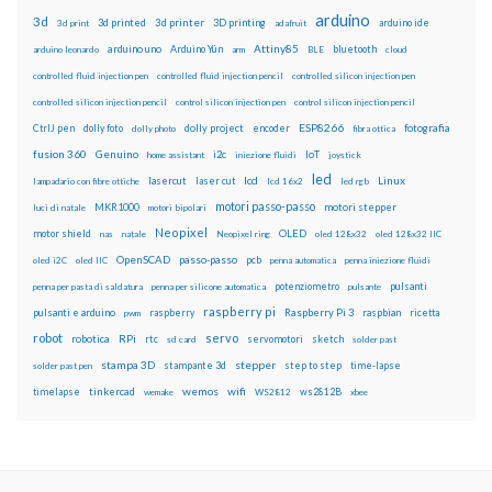
arduino
3d
3d printed
3d printer
3D printing
3d print
adafruit
arduino ide
Attiny85
arduino uno
Arduino Yún
bluetooth
arduino leonardo
arm
BLE
cloud
controlled fluid injection pen
controlled fluid injection pencil
controlled silicon injection pen
controlled silicon injection pencil
control silicon injection pen
control silicon injection pencil
ESP8266
dolly foto
dolly project
encoder
fotografia
CtrlJ pen
dolly photo
fibra ottica
fusion 360
Genuino
i2c
IoT
home assistant
iniezione fluidi
joystick
led
lcd
Linux
lasercut
laser cut
lampadario con fibre ottiche
lcd 16x2
led rgb
motori passo-passo
MKR1000
motori stepper
luci di natale
motori bipolari
Neopixel
motor shield
OLED
nas
natale
Neopixel ring
oled 128x32
oled 128x32 IIC
OpenSCAD
passo-passo
pcb
oled i2C
oled IIC
penna automatica
penna iniezione fluidi
potenziometro
pulsanti
penna per pasta di saldatura
penna per silicone automatica
pulsante
raspberry pi
pulsanti e arduino
raspberry
Raspberry Pi 3
raspbian
pwm
ricetta
robot
servo
RPi
robotica
rtc
servomotori
sketch
sd card
solder past
stampa 3D
stepper
stampante 3d
step to step
solder past pen
time-lapse
wemos
wifi
tinkercad
ws2812B
timelapse
wemake
WS2812
xbee