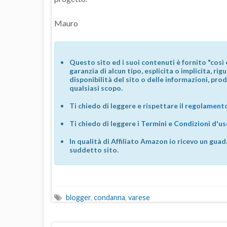
Mauro
Questo sito ed i suoi contenuti è fornito "così 
garanzia di alcun tipo, esplicita o implicita, ri
disponibilità del sito o delle informazioni, prod
qualsiasi scopo.
Ti chiedo di leggere e rispettare il
regolamento
Ti chiedo di leggere i
Termini e Condizioni d'u
In qualità di Affiliato Amazon io ricevo un guad
suddetto sito.
blogger
,
condanna
,
varese