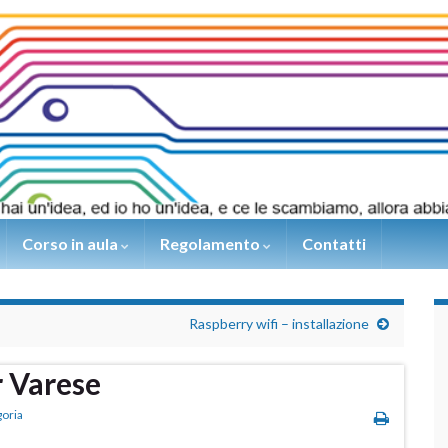
Corso in aula
Regolamento
Contatti
Raspberry wifi – installazione
 Varese
goria