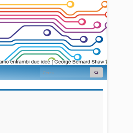
Search for:
займы на
карту срочно