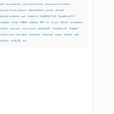
pcb
penna automatica
penna iniezione fluidi
penna per pasta di saldatura
potenziometro
pulsanti
penna per silicone automatica
pulsante
raspberry pi
pulsanti e arduino
raspberry
Raspberry Pi 3
pwm
robot
servo
RPi
raspbian
robotica
rtc
servomotori
ricetta
sd card
stampa 3D
stepper
sketch
stampante 3d
solder past
solder past pen
wemos
wifi
step to step
tinkercad
time-lapse
timelapse
wemake
ws2812B
WS2812
xbee