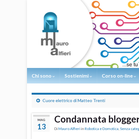
Chi sono
Sostienimi
Corso on-line
Cuore elettrico di Matteo Trenti
Condannata blogger
MAG
13
Di
Mauro Alfieri
in
Robotica e Domotica
,
Senza cate