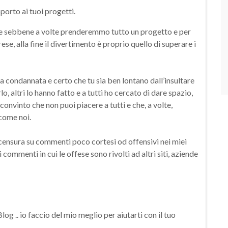
porto ai tuoi progetti.
a e sebbene a volte prenderemmo tutto un progetto e per
se, alla fine il divertimento è proprio quello di superare i
a condannata e certo che tu sia ben lontano dall’insultare
o, altri lo hanno fatto e a tutti ho cercato di dare spazio,
nvinto che non puoi piacere a tutti e che, a volte,
come noi.
 censura su commenti poco cortesi od offensivi nei miei
 commenti in cui le offese sono rivolti ad altri siti, aziende
g .. io faccio del mio meglio per aiutarti con il tuo