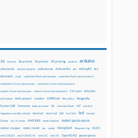
arduino
3d
3d printed
3d printer
3D printing
3d print
adafruit
Attiny85
arduino uno
Arduino Yún
arduino ide
arduino leonardo
arm
BLE
bluetooth
cloud
controlled fluid injection pen
controlled fluid injection pencil
controlled silicon injection pen
controlled silicon injection pencil
dolly foto
control silicon injection pen
control silicon injection pencil
CtrlJ pen
ESP8266
dolly project
encoder
fotografia
dolly photo
fibra ottica
fusion 360
Genuino
i2c
IoT
home assistant
iniezione fluidi
joystick
led
lcd
lasercut
laser cut
lampadario con fibre ottiche
lcd 16x2
led rgb
motori passo-passo
Linux
MKR1000
luci di natale
motori bipolari
Neopixel
motori stepper
motor shield
OLED
nas
natale
Neopixel ring
OpenSCAD
passo-passo
oled 128x32
oled 128x32 IIC
oled i2C
oled IIC