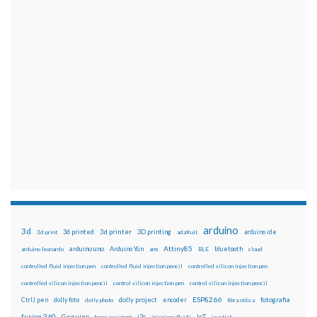
arduino
3d
3d printed
3d printer
3D printing
3d print
adafruit
arduino ide
Attiny85
arduino uno
Arduino Yún
bluetooth
arduino leonardo
arm
BLE
cloud
controlled fluid injection pen
controlled fluid injection pencil
controlled silicon injection pen
controlled silicon injection pencil
control silicon injection pen
control silicon injection pencil
ESP8266
dolly foto
dolly project
encoder
fotografia
CtrlJ pen
dolly photo
fibra ottica
fusion 360
Genuino
i2c
IoT