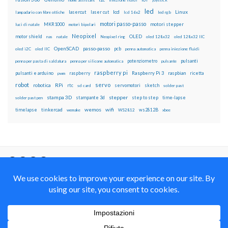
home assistant
iniezione fluidi
joystick
led
lcd
Linux
lasercut
laser cut
lampadario con fibre ottiche
lcd 16x2
led rgb
motori passo-passo
MKR1000
motori stepper
luci di natale
motori bipolari
Neopixel
motor shield
OLED
nas
natale
Neopixel ring
oled 128x32
oled 128x32 IIC
OpenSCAD
passo-passo
pcb
oled i2C
oled IIC
penna automatica
penna iniezione fluidi
potenziometro
pulsanti
penna per pasta di saldatura
penna per silicone automatica
pulsante
raspberry pi
pulsanti e arduino
raspberry
Raspberry Pi 3
raspbian
pwm
ricetta
robot
servo
RPi
robotica
rtc
servomotori
sketch
sd card
solder past
stampa 3D
stepper
stampante 3d
step to step
solder past pen
time-lapse
wemos
wifi
tinkercad
ws2812B
timelapse
wemake
WS2812
xbee
Il blog mauroalfieri.it ed i suoi contenuti sono distribuiti
con Licenza
Creative Commons Attribution Non commercial Share
Alike 4.0 International