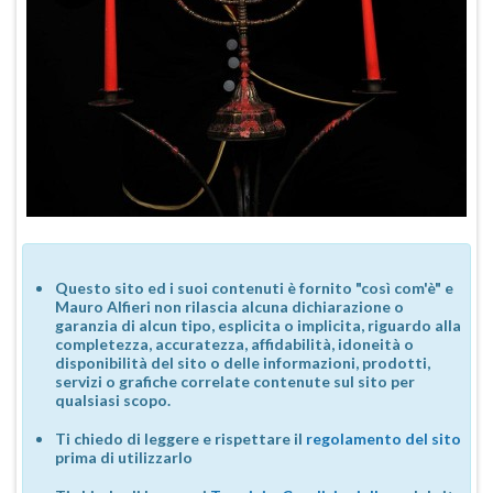
Questo sito ed i suoi contenuti è fornito "così com'è" e
Mauro Alfieri non rilascia alcuna dichiarazione o
garanzia di alcun tipo, esplicita o implicita, riguardo alla
completezza, accuratezza, affidabilità, idoneità o
disponibilità del sito o delle informazioni, prodotti,
servizi o grafiche correlate contenute sul sito per
qualsiasi scopo.
Ti chiedo di leggere e rispettare il
regolamento del sito
prima di utilizzarlo