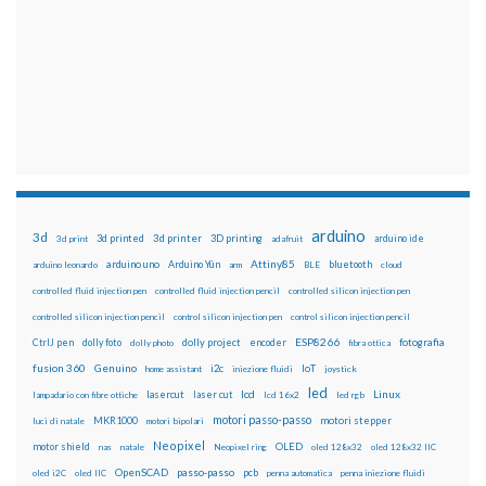
arduino
3d
3d printed
3d printer
3D printing
3d print
adafruit
arduino ide
Attiny85
arduino uno
Arduino Yún
bluetooth
arduino leonardo
arm
BLE
cloud
controlled fluid injection pen
controlled fluid injection pencil
controlled silicon injection pen
controlled silicon injection pencil
control silicon injection pen
control silicon injection pencil
ESP8266
dolly foto
dolly project
encoder
fotografia
CtrlJ pen
dolly photo
fibra ottica
fusion 360
Genuino
i2c
IoT
home assistant
iniezione fluidi
joystick
led
lcd
Linux
lasercut
laser cut
lampadario con fibre ottiche
lcd 16x2
led rgb
motori passo-passo
MKR1000
motori stepper
luci di natale
motori bipolari
Neopixel
motor shield
OLED
nas
natale
Neopixel ring
oled 128x32
oled 128x32 IIC
OpenSCAD
passo-passo
pcb
oled i2C
oled IIC
penna automatica
penna iniezione fluidi