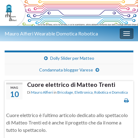
Mauro Alfieri Wearable Domotica Robotica
Attiv
Dolly Slider per Matteo
Condannata blogger Varese
Cuore elettrico di Matteo Trenti
MAG
10
Di
Mauro Alfieri
in
Bricolage
,
Elettronica
,
Robotica e Domotica
Cuore elettrico è l’ultimo articolo dedicato allo spettacolo
di Matteo Trenti ed è anche il progetto che da il nome a
tutto lo spettacolo.