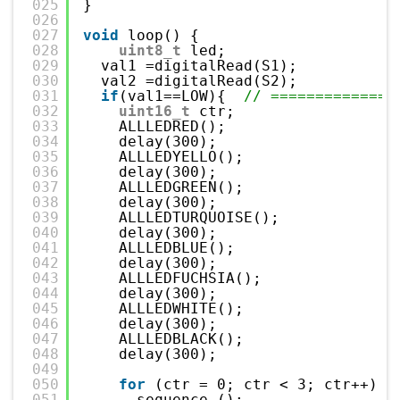
025
}
026
027
void
loop() {
028
uint8_t
led;
029
val1 =digitalRead(S1);
030
val2 =digitalRead(S2);
031
if
(val1==LOW){  
// ============
032
uint16_t
ctr;
033
ALLLEDRED();
034
delay(300);
035
ALLLEDYELLO();
036
delay(300);
037
ALLLEDGREEN();
038
delay(300);
039
ALLLEDTURQUOISE();
040
delay(300);
041
ALLLEDBLUE();
042
delay(300);
043
ALLLEDFUCHSIA();
044
delay(300);
045
ALLLEDWHITE();
046
delay(300);
047
ALLLEDBLACK();
048
delay(300);
049
050
for
(ctr = 0; ctr < 3; ctr++)  
051
sequence ();