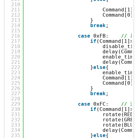
210
211
Command[1]=
212
Command[0]=
213
}
214
break
;
215
216
case
0xFB:    
// 暴
217
if
(Command[1]>0
218
disable_tim
219
delay(Comma
220
enable_time
221
delay(Comma
222
}
else
{
223
enable_time
224
Command[1]=
225
Command[0]=
226
}
227
break
;
228
229
case
0xFC:    
// 滚
230
if
(Command[1]>0
231
rotate(RED,
232
rotate(GREE
233
rotate(BLUE
234
delay(Comma
235
}
else
{