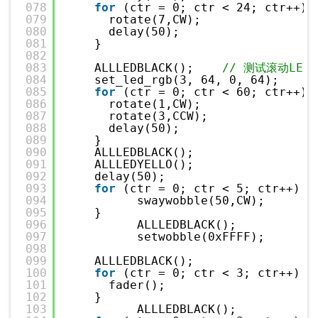
078
for
(ctr = 0; ctr < 24; ctr++) 
079
rotate(7,CW);
080
delay(50);
081
}
082
083
ALLLEDBLACK();    
// 测试滚动LED
084
set_led_rgb(3, 64, 0, 64);
085
for
(ctr = 0; ctr < 60; ctr++) 
086
rotate(1,CW);
087
rotate(3,CCW);
088
delay(50);
089
}
090
ALLLEDBLACK();
091
ALLLEDYELLO();
092
delay(50);
093
for
(ctr = 0; ctr < 5; ctr++)  
094
swaywobble(50,CW);
095
}
096
ALLLEDBLACK();
097
setwobble(0xFFFF);    
098
099
ALLLEDBLACK();
100
for
(ctr = 0; ctr < 3; ctr++)  
101
fader();
102
}
103
ALLLEDBLACK();