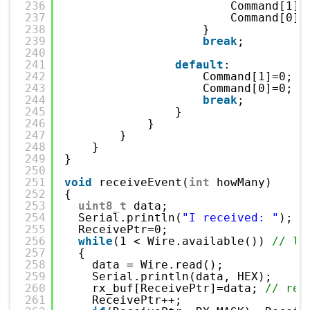
236
Command[1]=
237
Command[0]=
238
}
239
break
;
240
241
default
:
242
Command[1]=0;
243
Command[0]=0;
244
break
;
245
}
246
}
247
}
248
}
249
}
250
251
void
receiveEvent(
int
howMany)
252
{
253
uint8_t
data;
254
Serial.println(
"I received: "
);
255
ReceivePtr=0;
256
while
(1 < Wire.available()) 
// lo
257
{
258
data = Wire.read();
259
Serial.println(data, HEX);
260
rx_buf[ReceivePtr]=data; 
// rec
261
ReceivePtr++;