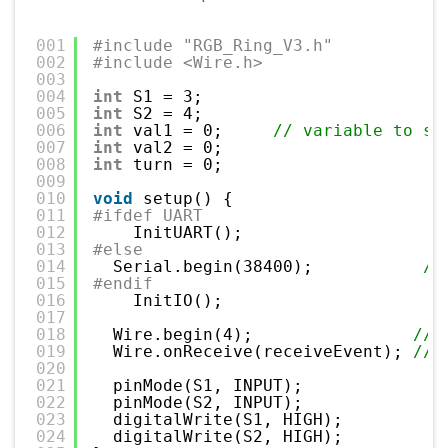
001
#include "RGB_Ring_V3.h"
002
#include <Wire.h>
003
004
int
S1 = 3;
005
int
S2 = 4;
006
int
val1 = 0;     
// variable to st
007
int
val2 = 0;
008
int
turn = 0;
009
010
void
setup() {
011
#ifdef UART
012
InitUART();
013
#else
014
Serial.begin(38400);           
//
015
#endif
016
InitIO();    
017
018
Wire.begin(4);                
// 
019
Wire.onReceive(receiveEvent); 
// 
020
021
pinMode(S1, INPUT);
022
pinMode(S2, INPUT);
023
digitalWrite(S1, HIGH);
024
digitalWrite(S2, HIGH);