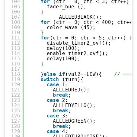
104
for
(ctr = 0; ctr < 3; ctr++)  
105
fader_hue ();
106
}
107
ALLLEDBLACK();
108
for
(ctr = 0; ctr < 400; ctr++)
109
color_wave (45);
110
}
111
for
(ctr = 0; ctr < 5; ctr++) {
112
disable_timer2_ovf();
113
delay(100);
114
enable_timer2_ovf();
115
delay(100);
116
}
117
118
}
else
if
(val2==LOW){    
// ===
119
switch
(turn){
120
case
1:
121
ALLLEDRED();
122
break
;
123
case
2:
124
ALLLEDYELLO();
125
break
;
126
case
3:
127
ALLLEDGREEN();
128
break
;
129
case
4:
130
ALLLEDTURQUOISE();