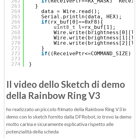
262
if
(ReceivePtr==RX_MASK)  Receiv
263
}
264
data = Wire.read();
265
Serial.println(data, HEX);
266
if
(rx_buf[0]==0xF8){
267
uint8_t
l=rx_buf[1];
268
Wire.write(brightness[0][l]
269
Wire.write(brightness[1][l]
270
Wire.write(brightness[2][l]
271
}
272
if
((ReceivePtr<=COMMAND_SIZE) &
273
274
}
Il video dello Sketch di demo
della Rainbow Ring V3
ho realizzato un piccolo filmato della Rainbow Ring V3 in
demo con lo sketch fornito dalla DFRobot, io trovo la demo
molto carina e sicuramente esplicativa rispetto alle
potenzialità della scheda