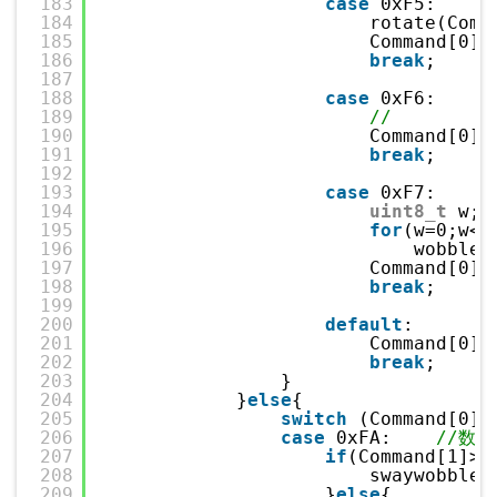
183
case
0xF5:    
/
184
rotate(Comm
185
Command[0]=
186
break
;
187
188
case
0xF6:    
/
189
//
190
Command[0]=
191
break
;
192
193
case
0xF7:    
/
194
uint8_t
w;
195
for
(w=0;w<_
196
wobble_
197
Command[0]=
198
break
;
199
200
default
:
201
Command[0]=
202
break
;
203
}
204
}
else
{
205
switch
(Command[0])
206
case
0xFA:    
//数组
207
if
(Command[1]>0
208
swaywobble(
209
}
else
{