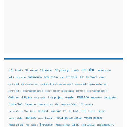
arduino
3d
3d printed
3d printer
3D printing
3d print
adafruit
arduino ide
Attiny85
arduino uno
Arduino Yún
bluetooth
arduino leonardo
arm
BLE
cloud
controlled fluid injection pen
controlled fluid injection pencil
controlled silicon injection pen
controlled silicon injection pencil
control silicon injection pen
control silicon injection pencil
ESP8266
dolly foto
dolly project
encoder
fotografia
CtrlJ pen
dolly photo
fibra ottica
fusion 360
Genuino
i2c
IoT
home assistant
iniezione fluidi
joystick
led
lcd
Linux
lasercut
laser cut
lampadario con fibre ottiche
lcd 16x2
led rgb
motori passo-passo
MKR1000
motori stepper
luci di natale
motori bipolari
Neopixel
motor shield
OLED
nas
natale
Neopixel ring
oled 128x32
oled 128x32 IIC