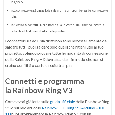
D2,D3,D4;
n.1 connettore a 2 pin ad L da saldare in corrispondenza del connettore
Vin;
n.1 cavo a 5 contatti ( Nero,Rosso,Giallo,Verde,Bleu ) per collegare la
scheda ad Arduino od ad altri dispositivi.
I connettori sia ad L sia dritti non sono necessariamente da
saldare tutti, puoi saldare solo quelli che ritieni utili al tuo
progetto, volendo provare tutte le modalità di connessione
della Rainbow Ring V3 dovrai saldarli in modo che non si
creino conflitti o corto circuiti tra i pin.
Connetti e programma
la Rainbow Ring V3
Come avrai già letto sulla
guida ufficiale
della Rainbow Ring
V3 o sul mio articolo
Rainbow LED Ring V3 Arduino – IDE
1.0
puoi programmare la Rainbow Ring V3 con un