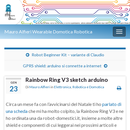
Mauro Alfieri Wearable Domotica Robotica
Attiv
Robot Beginner Kit – variante di Claudio
GPRS shield: arduino si connette a internet
Rainbow Ring V3 sketch arduino
GEN
23
Di
Mauro Alfieri
in
Elettronica
,
Robotica e Domotica
Circa un mese fa con l’avvicinarsi del Natale ti ho
parlato di
una scheda
che mi ha molto colpito, la Rainbow Ring V3 e ne
ho ordinata una da robot-domestici.it, insieme a molte altre
shield e componenti di cui leggerai nei prossimi articoli e