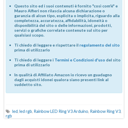
Questo sito ed i suoi contenuti è fornito "così com'è" e
Mauro Alfieri non rilascia alcuna dichiarazione o
garanzia di alcun tipo, esplicita o implicita, riguardo alla
completezza, accuratezza, affidabilità, idoneità o
disponibilità del sito o delle informazioni, prodotti,
servizi o grafiche correlate contenute sul sito per
qualsiasi scopo.
Ti chiedo di leggere e rispettare il
regolamento del sito
prima di utilizzarlo
Ti chiedo di leggere i
Termini e Condizioni d'uso
del sito
prima di utilizzarlo
In qualità di Affiliato Amazon io ricevo un guadagno
dagli acquisti idonei qualora siano presenti link al
suddetto sito.
led
,
led rgb
,
Rainbow LED Ring V3 Arduino
,
Rainbow Ring V3
,
rgb