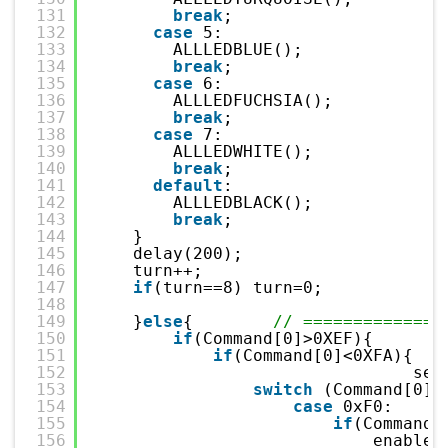
131
break
;
132
case
5:
133
ALLLEDBLUE();
134
break
;
135
case
6:
136
ALLLEDFUCHSIA();
137
break
;
138
case
7:
139
ALLLEDWHITE();
140
break
;
141
default
:
142
ALLLEDBLACK();
143
break
;
144
}
145
delay(200);
146
turn++;
147
if
(turn==8) turn=0;
148
149
}
else
{        
// ============
150
if
(Command[0]>0XEF){
151
if
(Command[0]<0XFA){
152
set
153
switch
(Command[0])
154
case
0xF0:
155
if
(Command[
156
enable_