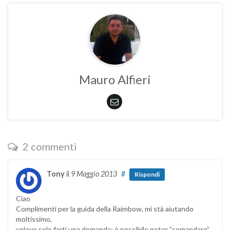
Mauro Alfieri
2 commenti
Tony
il
9 Maggio 2013
#
Rispondi
Ciao
Complimenti per la guida della Raimbow, mi stà aiutando
moltissimo,
volevo solo farti una domanda: è possibile poter “comandare”