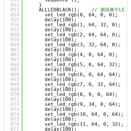
052
}
053
ALLLEDBLACK();    
// 测试单个LED
054
set_led_rgb(0, 64, 0, 0);
055
delay(100);
056
set_led_rgb(1, 64, 32, 0);
057
delay(100);
058
set_led_rgb(2, 64, 64, 0);
059
delay(100);
060
set_led_rgb(3, 32, 64, 0);
061
delay(100);
062
set_led_rgb(4, 0, 64, 0);
063
delay(100);
064
set_led_rgb(5, 0, 64, 32);
065
delay(100);
066
set_led_rgb(6, 0, 64, 64);
067
delay(100);
068
set_led_rgb(7, 0, 32, 64);
069
delay(100);
070
set_led_rgb(8, 0, 0, 64);
071
delay(100);
072
set_led_rgb(9, 34, 0, 64);
073
delay(100);
074
set_led_rgb(10, 64, 0, 64);
075
delay(100);
076
set_led_rgb(11, 64, 0, 32);
077
delay(100);