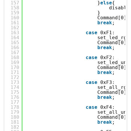
157
}
else
{
158
disable
159
}
160
Command[0]=
161
break
;
162
163
case
0xF1:    
/
164
set_led_rgb
165
Command[0]=
166
break
;
167
168
case
0xF2:    
/
169
set_led_uni
170
Command[0]=
171
break
;
172
173
case
0xF3:    
/
174
set_all_rgb
175
Command[0]=
176
break
;
177
178
case
0xF4:    
/
179
set_all_uni
180
Command[0]=
181
break
;
182