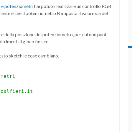
b e potenziometri
hai potuto realizzare un controllo RGB
niente è che il potenziometro B imposta il valore sia del
are della posizione del potenziometro, per cui non puoi
trimenti il gioco finisce.
esto sketch le cose cambiano.
ometri
roalfieri.it
n