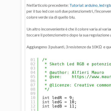
Nell’articolo precedente:
Tutorial: arduino, led rg
per il tuo led con soli due potenziometri, l’inconve
colore verde sia di quello blu.
Un altro inconveniente è che il colore varia al vari
toccare il potenziometro dopo la sua regolazione al
Aggiungeno 3 pulsanti, 3 resistenze da 10KΩ e qu
01
/*
02
* Sketch Led RGB e potenzi
03
*
04
* @author: Alfieri Mauro
05
* @see:    https://www.mau
06
*
07
* @licenze: Creative commo
08
*/
09
10
int
ledR = 9;
11
int
ledG = 10;
12
int
ledB = 11;
13