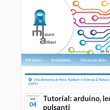
Chi sono
Sostienimi
Corso on-line
Una domenica in fiera: Radiant e Scienza & Natura
EXPO
Tutorial: arduino, l
APR
04
pulsanti