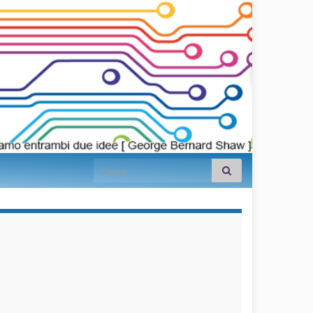
Search for:
займы на
карту срочно