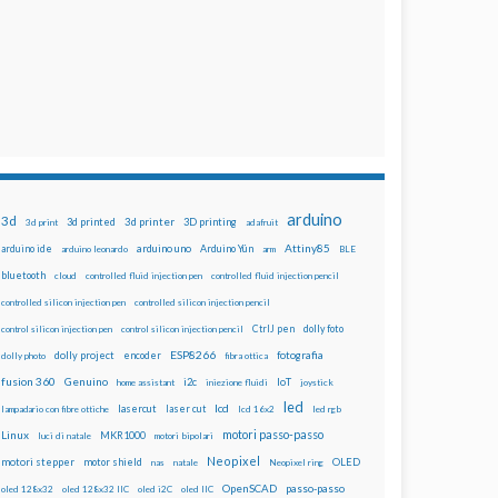
arduino
3d
3d printed
3d printer
3D printing
3d print
adafruit
Attiny85
arduino uno
Arduino Yún
arduino ide
arduino leonardo
arm
BLE
bluetooth
cloud
controlled fluid injection pen
controlled fluid injection pencil
controlled silicon injection pen
controlled silicon injection pencil
dolly foto
control silicon injection pen
control silicon injection pencil
CtrlJ pen
ESP8266
dolly project
encoder
fotografia
dolly photo
fibra ottica
fusion 360
Genuino
i2c
IoT
home assistant
iniezione fluidi
joystick
led
lcd
lasercut
laser cut
lampadario con fibre ottiche
lcd 16x2
led rgb
motori passo-passo
Linux
MKR1000
luci di natale
motori bipolari
Neopixel
motori stepper
motor shield
OLED
nas
natale
Neopixel ring
OpenSCAD
passo-passo
oled 128x32
oled 128x32 IIC
oled i2C
oled IIC