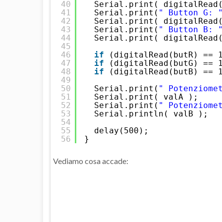
40
Serial.print( digitalRead
41
Serial.print(
" Button G: 
42
Serial.print( digitalRead
43
Serial.print(
" Button B: 
44
Serial.print( digitalRead
45
46
if
(digitalRead(butR) == 
47
if
(digitalRead(butG) == 
48
if
(digitalRead(butB) == 
49
50
Serial.print(
" Potenziome
51
Serial.print( valA );
52
Serial.print(
" Potenziome
53
Serial.println( valB );
54
55
delay(500);
56
}
Vediamo cosa accade: