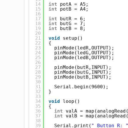
14
int
potA = A5;
15
int
potB = A4;
16
17
int
butR = 6;
18
int
butG = 7;
19
int
butB = 8;
20
21
void
setup()
22
{
23
pinMode(ledR,OUTPUT);
24
pinMode(ledG,OUTPUT);
25
pinMode(ledB,OUTPUT);
26
27
pinMode(butR,INPUT);
28
pinMode(butG,INPUT);
29
pinMode(butB,INPUT);
30
31
Serial.begin(9600);
32
}
33
34
void
loop()
35
{
36
int
valA = map(analogRead
37
int
valB = map(analogRead
38
39
Serial.print(
" Button R: 