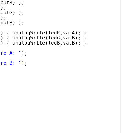
(butR) );
"
);
(butG) );
"
);
(butB) );
1) { analogWrite(ledR,valA); }
1) { analogWrite(ledG,valB); }
1) { analogWrite(ledB,valB); }
tro A: "
);
tro B: "
);