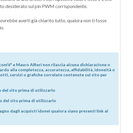
ffetto desiderato sul pin PWM corrispondente.
vrebbe averti già chiarito tutto, qualora non ti fosse
o.
com'è" e Mauro Alfieri non rilascia alcuna dichiarazione o
guardo alla completezza, accuratezza, affidabilità, idoneità o
otti, servizi o grafiche correlate contenute sul sito per
 del sito
prima di utilizzarlo
so
del sito prima di utilizzarlo
agno dagli acquisti idonei qualora siano presenti link al