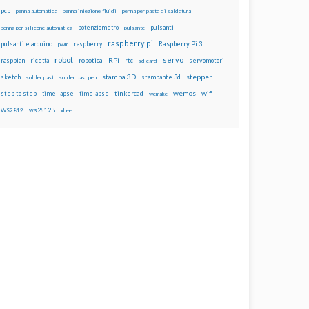
pcb
penna automatica
penna iniezione fluidi
penna per pasta di saldatura
potenziometro
pulsanti
penna per silicone automatica
pulsante
raspberry pi
pulsanti e arduino
raspberry
Raspberry Pi 3
pwm
robot
servo
RPi
raspbian
robotica
rtc
servomotori
ricetta
sd card
stampa 3D
stepper
sketch
stampante 3d
solder past
solder past pen
wemos
wifi
step to step
tinkercad
time-lapse
timelapse
wemake
ws2812B
WS2812
xbee