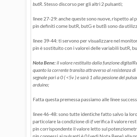
butR
. Stesso discorso per gli altri 2 pulsanti;
linee 27-29: anche queste sono nuove, rispetto al 
pin definiti come butR, butG e butB sono da util
linee 39-44: ti servono per visualizzare nel monitor
pin è sostituito con i valorei delle variabili butR, 
Nota Bene:
il valore restituito dalla funzione digital
quanto la corrente transita attraverso al resistenza d
segnale pari a 0 ( <5v ) e sarà 1 alla pessione del pu
arduino;
Fatta questa premessa passiamo alle linee success
linee 46-48: sono tutte identiche fatto salvo la loro 
particolare la condizione di
if
verifica il valore res
pin corrispondente il valore letto sul potenziomet
pin connessi ai pulsanti è 0 (vedi Nota Bene) alla pr