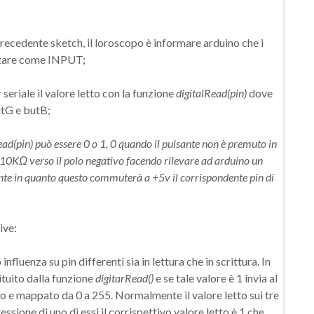
precedente sketch, il loroscopo è informare arduino che i
izzare come INPUT;
 seriale il valore letto con la funzione
digitalRead(pin)
dove
butG e butB;
Read(pin) può essere 0 o 1, 0 quando il pulsante non è premuto in
i 10KΩ verso il polo negativo facendo rilevare ad arduino un
lsante in quanto questo commuterà a +5v il corrispondente pin di
ive:
influenza su pin differenti sia in lettura che in scrittura. In
tituito dalla funzione
digitarRead()
e se tale valore è 1 invia al
ro e mappato da 0 a 255. Normalmente il valore letto sui tre
essione di uno di essi il corrispettivo valore letto è 1 che