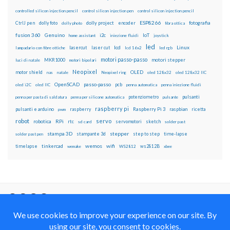
controlled silicon injection pencil
control silicon injection pen
control silicon injection pencil
ESP8266
dolly foto
dolly project
encoder
fotografia
CtrlJ pen
dolly photo
fibra ottica
fusion 360
Genuino
i2c
IoT
home assistant
iniezione fluidi
joystick
led
lcd
Linux
lasercut
laser cut
lampadario con fibre ottiche
lcd 16x2
led rgb
motori passo-passo
MKR1000
motori stepper
luci di natale
motori bipolari
Neopixel
motor shield
OLED
nas
natale
Neopixel ring
oled 128x32
oled 128x32 IIC
OpenSCAD
passo-passo
pcb
oled i2C
oled IIC
penna automatica
penna iniezione fluidi
potenziometro
pulsanti
penna per pasta di saldatura
penna per silicone automatica
pulsante
raspberry pi
pulsanti e arduino
raspberry
Raspberry Pi 3
raspbian
pwm
ricetta
robot
servo
RPi
robotica
rtc
servomotori
sketch
sd card
solder past
stampa 3D
stepper
stampante 3d
step to step
solder past pen
time-lapse
wemos
wifi
tinkercad
ws2812B
timelapse
wemake
WS2812
xbee
Il blog mauroalfieri.it ed i suoi contenuti sono distribuiti
con Licenza
Creative Commons Attribution Non commercial Share
Alike 4.0 International