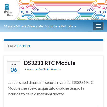
Mauro Alfieri Wearable Domotica Robotica
Attiv
TAG:
DS3231
DS3231 RTC Module
MAR
06
Di
Mauro Alfieri
in
Elettronica
La scorsa settimana mi sono arrivati dei DS3231 RTC
Module che avevo acquistato qualche tempo fa
incuriosito dalle dimensioni ridotte.