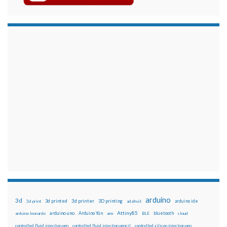
arduino
3d
3d printed
3d printer
3D printing
3d print
adafruit
arduino ide
Attiny85
arduino uno
Arduino Yún
bluetooth
arduino leonardo
arm
BLE
cloud
controlled fluid injection pen
controlled fluid injection pencil
controlled silicon injection pen