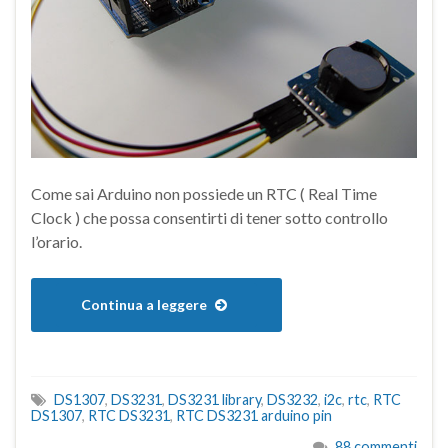
Come sai Arduino non possiede un RTC ( Real Time
Clock ) che possa consentirti di tener sotto controllo
l’orario.
Continua a leggere
DS1307
,
DS3231
,
DS3231 library
,
DS3232
,
i2c
,
rtc
,
RTC
DS1307
,
RTC DS3231
,
RTC DS3231 arduino pin
88 commenti