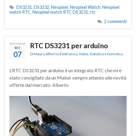
DS3231
,
DS3232
,
Neopixel
,
Neopixel Watch
,
Neopixel
watch RTC
,
Neopixel watch RTC DS3231
,
rtc
2 commenti
RTC DS3231 per arduino
SET
07
Di
Mauro Alfieri
in
Elettronica
,
Make
,
Robotica e Domotica
L’RTC DS3231 per arduino è un integrato RTC che mi è
stato consigliato da un Maker sempre attento alle novità
offerte dal mercato: Alberto