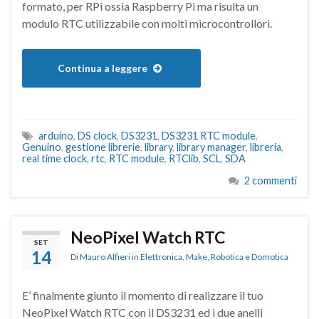
formato, per RPi ossia Raspberry Pi ma risulta un
modulo RTC utilizzabile con molti microcontrollori.
Continua a leggere
arduino
,
DS clock
,
DS3231
,
DS3231 RTC module
,
Genuino
,
gestione librerie
,
library
,
library manager
,
libreria
,
real time clock
,
rtc
,
RTC module
,
RTClib
,
SCL
,
SDA
2 commenti
NeoPixel Watch RTC
SET
14
Di
Mauro Alfieri
in
Elettronica
,
Make
,
Robotica e Domotica
E’ finalmente giunto il momento di realizzare il tuo
NeoPixel Watch RTC con il DS3231 ed i due anelli