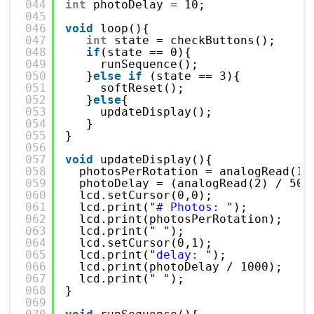
044
int
photoDelay = 10;
045
046
void
loop(){
047
int
state = checkButtons();
048
if
(state == 0){
049
runSequence();
050
}
else
if
(state == 3){
051
softReset();
052
}
else
{
053
updateDisplay();
054
}
055
}
056
057
void
updateDisplay(){
058
photosPerRotation = analogRead(1)
059
photoDelay = (analogRead(2) / 50)
060
lcd.setCursor(0,0);
061
lcd.print(
"# Photos: "
);
062
lcd.print(photosPerRotation);
063
lcd.print(
" "
);
064
lcd.setCursor(0,1);
065
lcd.print(
"delay: "
);
066
lcd.print(photoDelay / 1000);
067
lcd.print(
" "
);
068
}
069