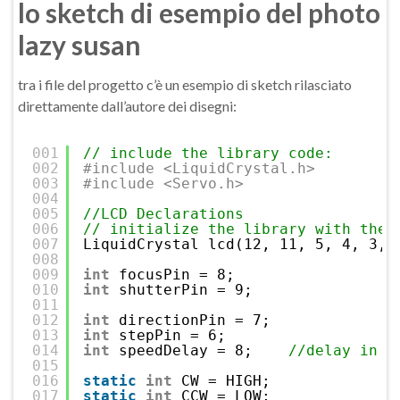
lo sketch di esempio del photo
lazy susan
tra i file del progetto c’è un esempio di sketch rilasciato
direttamente dall’autore dei disegni:
001
// include the library code:
002
#include <LiquidCrystal.h>
003
#include <Servo.h>
004
005
//LCD Declarations
006
// initialize the library with the 
007
LiquidCrystal lcd(12, 11, 5, 4, 3, 
008
009
int
focusPin = 8;
010
int
shutterPin = 9;
011
012
int
directionPin = 7;
013
int
stepPin = 6;
014
int
speedDelay = 8;    
//delay in m
015
016
static
int
CW = HIGH;
017
static
int
CCW = LOW;