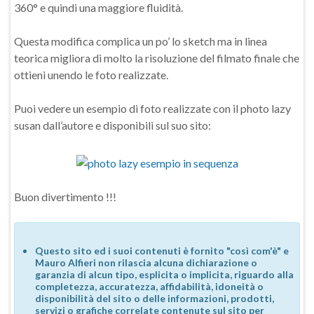
360° e quindi una maggiore fluidità.
Questa modifica complica un po’ lo sketch ma in linea
teorica migliora di molto la risoluzione del filmato finale che
ottieni unendo le foto realizzate.
Puoi vedere un esempio di foto realizzate con il photo lazy
susan dall’autore e disponibili sul suo sito:
Buon divertimento !!!
Questo sito ed i suoi contenuti è fornito "così com'è" e
Mauro Alfieri non rilascia alcuna dichiarazione o
garanzia di alcun tipo, esplicita o implicita, riguardo alla
completezza, accuratezza, affidabilità, idoneità o
disponibilità del sito o delle informazioni, prodotti,
servizi o grafiche correlate contenute sul sito per