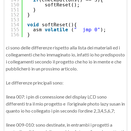
150
softReset();
151
}
152
}
153
154
void
softReset(){
155
asm 
volatile
(
"  jmp 0"
);
156
}
ci sono delle differenze rispetto alla lista dei materiali ed i
collegamenti che ho immaginato io, infatti io ho predisposto
i collegamenti secondo il progetto che ho io in mente e che
pubblicherò in un prossimo articolo.
Le differenze principali sono:
linea 007: i pin di connessione del display LCD sono
differenti tra il mio progetto e l’originale photo lazy susan in
quanto io ho collegato i pin secondo l’ordine 2,3,4,5,6,7;
linee 009-010: sono destinate, in entrambi i progetti a