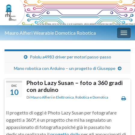
Mauro Alfieri Wearable Domotica Robotica
Attiv
Pololu a4983 driver per motori passo-passo
Mano robotica con Arduino – un progetto di Giuseppe
Photo Lazy Susan – foto a 360 gradi
DIC
con arduino
10
Di
Mauro Alfieri
in
Elettronica
,
Robotica e Domotica
Il progetto di oggi è Photo Lazy Susan per fotografare
oggetti a 360°, è un progetto che mi ha segnalato un
appassionato di fotografia poiché già in passato ho
dedicato realizzato il
progetto dolly
per gli appassionati di