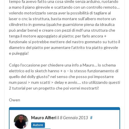
tempo fa avevo fatto una cosa simile senza arduino, ruotando
a mano il piano girevole e scattando con un controllo remoto…
volendo motorizzarlo senza aver la possibilità di tagliare al
laser o cnc la struttura, basta montare sull’albero motore un
cilindretto in gomma (qualche guarnizione piena da idraulica
può andar bene) e creare con pezzi di mdf una struttura che
tenga il motore appoggiato al piatto; per farlo ancora +
funzionale si potrebbe mettere del nastro gommato su tutto il
diametro del piatto per aumentare l’attrito tra piatto girevole
e puleggia!
Colgo l’occasione per chiedere una info a Mauro… lo schema
elettrico ed lo sketch hanno + o – lo stesso funzionamento di
quello del dolly giusto? nel senso che posso poi impostarre
num passi > num scatti > delay e avvio…. sto utilizzando questi
2 tutorial per un progetto che poi vorrei mostrarti!
Owen
Mauro Alfieri
il
8 Gennaio 2013
#
Autore