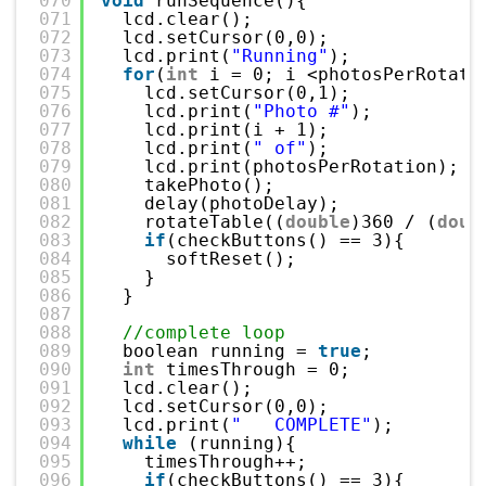
070
void
runSequence(){
071
lcd.clear();
072
lcd.setCursor(0,0);
073
lcd.print(
"Running"
);
074
for
(
int
i = 0; i <photosPerRotati
075
lcd.setCursor(0,1);
076
lcd.print(
"Photo #"
);
077
lcd.print(i + 1);
078
lcd.print(
" of"
);
079
lcd.print(photosPerRotation);
080
takePhoto();
081
delay(photoDelay);
082
rotateTable((
double
)360 / (
doub
083
if
(checkButtons() == 3){
084
softReset();
085
}
086
}
087
088
//complete loop
089
boolean running = 
true
;
090
int
timesThrough = 0;
091
lcd.clear();
092
lcd.setCursor(0,0);
093
lcd.print(
"   COMPLETE"
);
094
while
(running){
095
timesThrough++;
096
if
(checkButtons() == 3){