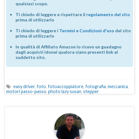
qualsiasi scopo.
Ti chiedo di leggere e rispettare il
regolamento del sito
prima di utilizzarlo
Ti chiedo di leggere i
Termini e Condizioni d'uso
del sito
prima di utilizzarlo
In qualità di Affiliato Amazon io ricevo un guadagno
dagli acquisti idonei qualora siano presenti link al
suddetto sito.
easy driver
,
foto
,
fotoaccoppiatore
,
fotografia
,
meccanica
,
motori passo-passo
,
photo lazy susan
,
stepper