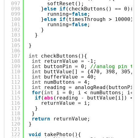
097
softReset();
098
}
else
if
(checkButtons() == 0){
099
running=
false
;
100
}
else
if
(timesThrough > 10000){
101
running=
false
;
102
}
103
}
104
105
}
106
107
int
checkButtons(){
108
int
returnValue = -1;
109
int
buttonPin = 0; 
//analog pin th
110
int
buttValue[] = {470, 398, 305, 
111
int
bufferValue = 40;
112
int
numButtons = 4;
113
int
reading = analogRead(buttonPin
114
for
(
int
i = 0; i < numButtons; i++
115
if
(
abs
(reading - buttValue[i]) < 
116
returnValue = i;
117
}
118
}
119
return
returnValue;
120
}
121
122
void
takePhoto(){