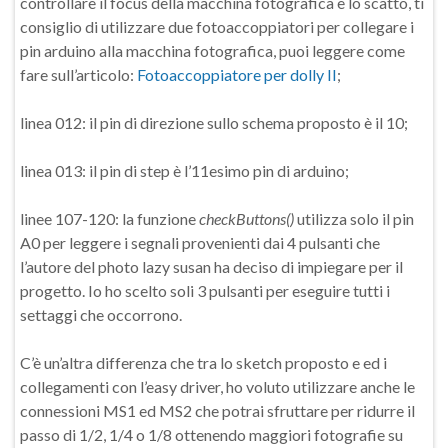
controllare il focus della macchina fotografica e lo scatto, ti
consiglio di utilizzare due fotoaccoppiatori per collegare i
pin arduino alla macchina fotografica, puoi leggere come
fare sull’articolo:
Fotoaccoppiatore per dolly II
;
linea 012: il pin di direzione sullo schema proposto è il 10;
linea 013: il pin di step è l’11esimo pin di arduino;
linee 107-120: la funzione
checkButtons()
utilizza solo il pin
A0 per leggere i segnali provenienti dai 4 pulsanti che
l’autore del photo lazy susan ha deciso di impiegare per il
progetto. Io ho scelto soli 3 pulsanti per eseguire tutti i
settaggi che occorrono.
C’è un’altra differenza che tra lo sketch proposto e ed i
collegamenti con l’easy driver, ho voluto utilizzare anche le
connessioni MS1 ed MS2 che potrai sfruttare per ridurre il
passo di 1/2, 1/4 o 1/8 ottenendo maggiori fotografie su