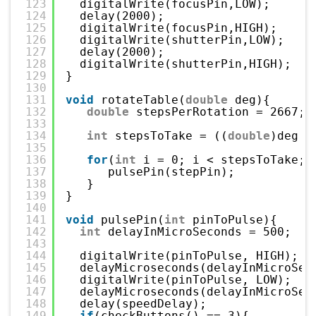
123
digitalWrite(focusPin,LOW);
124
delay(2000);
125
digitalWrite(focusPin,HIGH);
126
digitalWrite(shutterPin,LOW);
127
delay(2000);
128
digitalWrite(shutterPin,HIGH);
129
} 
130
131
void
rotateTable(
double
deg){
132
double
stepsPerRotation = 2667;
133
134
int
stepsToTake = ((
double
)deg /
135
136
for
(
int
i = 0; i < stepsToTake; 
137
pulsePin(stepPin);
138
}
139
}
140
141
void
pulsePin(
int
pinToPulse){
142
int
delayInMicroSeconds = 500; 
143
144
digitalWrite(pinToPulse, HIGH);
145
delayMicroseconds(delayInMicroSec
146
digitalWrite(pinToPulse, LOW);
147
delayMicroseconds(delayInMicroSec
148
delay(speedDelay);
149
if
(checkButtons() == 3){