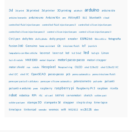
arduino
3d
3d printed
3d printer
3D printing
3d print
adafruit
arduino ide
Attiny85
arduino uno
Arduino Yún
bluetooth
arduino leonardo
arm
BLE
cloud
controlled fluid injection pen
controlled fluid injection pencil
controlled silicon injection pen
controlled silicon injection pencil
control silicon injection pen
control silicon injection pencil
ESP8266
dolly foto
dolly project
encoder
fotografia
CtrlJ pen
dolly photo
fibra ottica
fusion 360
Genuino
i2c
IoT
home assistant
iniezione fluidi
joystick
led
lcd
Linux
lasercut
laser cut
lampadario con fibre ottiche
lcd 16x2
led rgb
motori passo-passo
MKR1000
motori stepper
luci di natale
motori bipolari
Neopixel
motor shield
OLED
nas
natale
Neopixel ring
oled 128x32
oled 128x32 IIC
OpenSCAD
passo-passo
pcb
oled i2C
oled IIC
penna automatica
penna iniezione fluidi
potenziometro
pulsanti
penna per pasta di saldatura
penna per silicone automatica
pulsante
raspberry pi
pulsanti e arduino
raspberry
Raspberry Pi 3
raspbian
pwm
ricetta
robot
servo
RPi
robotica
rtc
servomotori
sketch
sd card
solder past
stampa 3D
stepper
stampante 3d
step to step
solder past pen
time-lapse
wemos
wifi
tinkercad
ws2812B
timelapse
wemake
WS2812
xbee