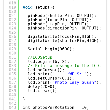
018
019
void
setup(){
020
021
pinMode(shutterPin, OUTPUT);
022
pinMode(focusPin, OUTPUT);
023
pinMode(stepPin, OUTPUT);
024
pinMode(directionPin, OUTPUT);   
025
026
digitalWrite(focusPin,HIGH);
027
digitalWrite(shutterPin,HIGH);
028
029
Serial.begin(9600);
030
031
//LCDSetup
032
lcd.begin(16, 2);
033
// Print a message to the LCD.
034
lcd.noCursor();
035
lcd.print(
"    .:WPLS:."
);
036
lcd.setCursor(0,1);
037
lcd.print(
"Photo Lazy Susan"
);
038
delay(2000);
039
lcd.clear();
040
041
}
042
043
int
photosPerRotation = 10;