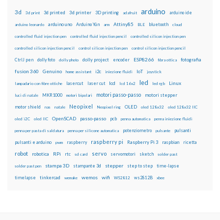
arduino
3d
3d printed
3d printer
3D printing
3d print
adafruit
arduino ide
Attiny85
arduino uno
Arduino Yún
bluetooth
arduino leonardo
arm
BLE
cloud
controlled fluid injection pen
controlled fluid injection pencil
controlled silicon injection pen
controlled silicon injection pencil
control silicon injection pen
control silicon injection pencil
ESP8266
dolly foto
dolly project
encoder
fotografia
CtrlJ pen
dolly photo
fibra ottica
fusion 360
Genuino
i2c
IoT
home assistant
iniezione fluidi
joystick
led
lcd
Linux
lasercut
laser cut
lampadario con fibre ottiche
lcd 16x2
led rgb
motori passo-passo
MKR1000
motori stepper
luci di natale
motori bipolari
Neopixel
motor shield
OLED
nas
natale
Neopixel ring
oled 128x32
oled 128x32 IIC
OpenSCAD
passo-passo
pcb
oled i2C
oled IIC
penna automatica
penna iniezione fluidi
potenziometro
pulsanti
penna per pasta di saldatura
penna per silicone automatica
pulsante
raspberry pi
pulsanti e arduino
raspberry
Raspberry Pi 3
raspbian
pwm
ricetta
robot
servo
RPi
robotica
rtc
servomotori
sketch
sd card
solder past
stampa 3D
stepper
stampante 3d
step to step
solder past pen
time-lapse
wemos
wifi
tinkercad
ws2812B
timelapse
wemake
WS2812
xbee