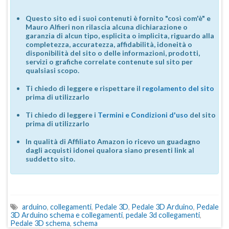
Questo sito ed i suoi contenuti è fornito "così com'è" e
Mauro Alfieri non rilascia alcuna dichiarazione o
garanzia di alcun tipo, esplicita o implicita, riguardo alla
completezza, accuratezza, affidabilità, idoneità o
disponibilità del sito o delle informazioni, prodotti,
servizi o grafiche correlate contenute sul sito per
qualsiasi scopo.
Ti chiedo di leggere e rispettare il
regolamento del sito
prima di utilizzarlo
Ti chiedo di leggere i
Termini e Condizioni d'uso
del sito
prima di utilizzarlo
In qualità di Affiliato Amazon io ricevo un guadagno
dagli acquisti idonei qualora siano presenti link al
suddetto sito.
arduino
,
collegamenti
,
Pedale 3D
,
Pedale 3D Arduino
,
Pedale
3D Arduino schema e collegamenti
,
pedale 3d collegamenti
,
Pedale 3D schema
,
schema