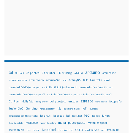
arduino
3d
3d printed
3d printer
3D printing
3d print
adafruit
arduino ide
Attiny85
arduino uno
Arduino Yún
bluetooth
arduino leonardo
arm
BLE
cloud
controlled fluid injection pen
controlled fluid injection pencil
controlled silicon injection pen
controlled silicon injection pencil
control silicon injection pen
control silicon injection pencil
ESP8266
dolly foto
dolly project
encoder
fotografia
CtrlJ pen
dolly photo
fibra ottica
fusion 360
Genuino
i2c
IoT
home assistant
iniezione fluidi
joystick
led
lcd
Linux
lasercut
laser cut
lampadario con fibre ottiche
lcd 16x2
led rgb
motori passo-passo
MKR1000
motori stepper
luci di natale
motori bipolari
Neopixel
motor shield
OLED
nas
natale
Neopixel ring
oled 128x32
oled 128x32 IIC