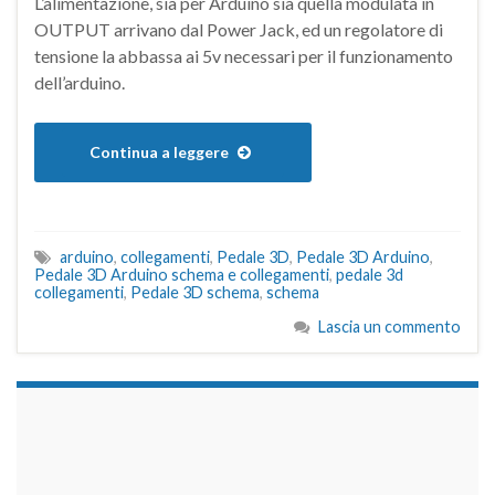
L’alimentazione, sia per Arduino sia quella modulata in
OUTPUT arrivano dal Power Jack, ed un regolatore di
tensione la abbassa ai 5v necessari per il funzionamento
dell’arduino.
Continua a leggere
arduino
,
collegamenti
,
Pedale 3D
,
Pedale 3D Arduino
,
Pedale 3D Arduino schema e collegamenti
,
pedale 3d
collegamenti
,
Pedale 3D schema
,
schema
Lascia un commento
займы на карту срочно