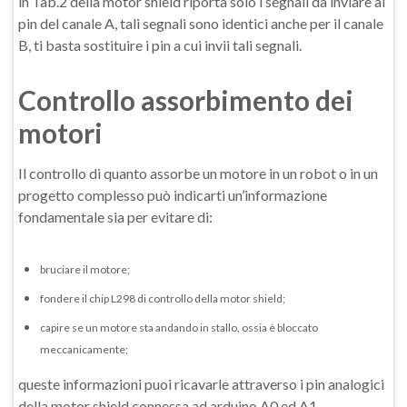
in Tab.2 della motor shield riporta solo i segnali da inviare ai
pin del canale A, tali segnali sono identici anche per il canale
B, ti basta sostituire i pin a cui invii tali segnali.
Controllo assorbimento dei
motori
Il controllo di quanto assorbe un motore in un robot o in un
progetto complesso può indicarti un’informazione
fondamentale sia per evitare di:
bruciare il motore;
fondere il chip L298 di controllo della motor shield;
capire se un motore sta andando in stallo, ossia è bloccato
meccanicamente;
queste informazioni puoi ricavarle attraverso i pin analogici
della motor shield connessa ad arduino A0 ed A1