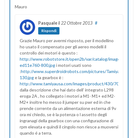
Mauro
Pasquale
il
22 Ottobre 2013
#
Rispondi
Grazie Mauro per avermi risposto, per il modellino
ho usato il compensato per gli aereo modelli il
controllo dei motori è questo :
http://www.robotstore.it/open2b/var/catalog/images/430/0-
ed11e760-800.jpg
i motori usati sono
:
http://www.superdroidrobots.com/pictures/Tamiya/FA-
130.jpg
e la gearbox è :
http://www.tamiyausa.com/images/product/430/70097/head
dalla descrizione che hai dato dell’ integrato L298
eroga 2A , ho collegato i motori a M1- M1+ ed M2-
M2+ inoltre ho messo il jumper su pwr ed in che
prende corrente da un alimentazione esterna di 9v
ora mi chiedo, se è la potenza o l assetto degli
ingranagi della gearbox con una configurazione di
rpm elevata e quindi il cingolo non riesce a muoversi
quando é a terra.