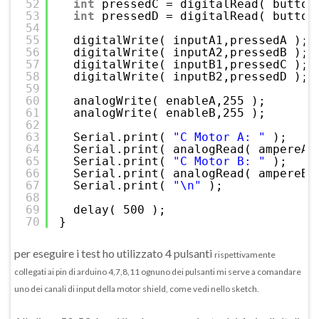
52
int
pressedC = digitalRead( button
53
int
pressedD = digitalRead( button
54
55
digitalWrite( inputA1,pressedA );
56
digitalWrite( inputA2,pressedB );
57
digitalWrite( inputB1,pressedC );
58
digitalWrite( inputB2,pressedD );
59
60
analogWrite( enableA,255 );
61
analogWrite( enableB,255 );
62
63
Serial.print( 
"C Motor A: "
);
64
Serial.print( analogRead( ampereA 
65
Serial.print( 
"C Motor B: "
);
66
Serial.print( analogRead( ampereB 
67
Serial.print( 
"\n"
);
68
69
delay( 500 );
70
}
per eseguire i test ho utilizzato 4 pulsanti
rispettivamente
collegati ai pin di arduino 4,7,8,11 ognuno dei pulsanti mi serve a comandare
uno dei canali di input della motor shield, come vedi nello sketch.