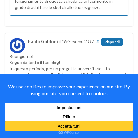
funzionamento di questa scheda sarai facilmente in
grado di adattare lo sketch alle tue esigenze.
Paolo Goldoni
il
16 Gennaio 2017
#
Rispondi
Buongiorno!
Seguo da tanto il tuo blog!
In questo periodo, per un progetto universitario, sto
eseguendo un controllo di due motori DC. Per fare questo mi
tornerebbero utili molte caratteristiche di questa Motor
Shield.
Posso chiederti dove trovarla?
Ti ringrazio
Paolo
Mauro Alfieri
il
16 Gennaio 2017
#
Autore