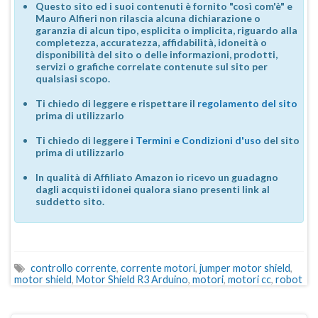
Questo sito ed i suoi contenuti è fornito "così com'è" e
Mauro Alfieri non rilascia alcuna dichiarazione o
garanzia di alcun tipo, esplicita o implicita, riguardo alla
completezza, accuratezza, affidabilità, idoneità o
disponibilità del sito o delle informazioni, prodotti,
servizi o grafiche correlate contenute sul sito per
qualsiasi scopo.
Ti chiedo di leggere e rispettare il
regolamento del sito
prima di utilizzarlo
Ti chiedo di leggere i
Termini e Condizioni d'uso
del sito
prima di utilizzarlo
In qualità di Affiliato Amazon io ricevo un guadagno
dagli acquisti idonei qualora siano presenti link al
suddetto sito.
controllo corrente
,
corrente motori
,
jumper motor shield
,
motor shield
,
Motor Shield R3 Arduino
,
motori
,
motori cc
,
robot