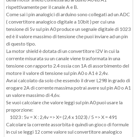
rispettivamente per il canale A e B.
Come sai i pin analogici di arduino sono collegati ad un ADC
( convertitore analogico digitale a 10bit ) per cui una
tensione di 5v sul pin A0 produce un segnale digitale di 1023
ed è il valore massimo di tensione che puoi inviare ad un pin
di questo tipo.
La motor shield è dotata di un convertitore I2V in cui la
corrente misurata su un canale viene trasformata in una
tensione con rapporto 2.4 ossia con 1A di assorbimento del
motore il valore di tensione sul pin A0 o A1 è 2,4v.
Avrai calcolato da solo che essendo il drver L298 in grado di
erogare 2A di corrente massima potrai avere sul pin A0 o A1
un valore massimo di 4,6v.
Se vuoi calcolare che valore leggi sul pin A0 puoi usare la
proporzione:
1023 : 5v = X : 2,4v => X= (2,4 x 1023) / 5 => X = 491
Calcolare la corrente assorbita è quindi un gioco di formule
in cui se leggi 12 come valore sul convertitore analogico