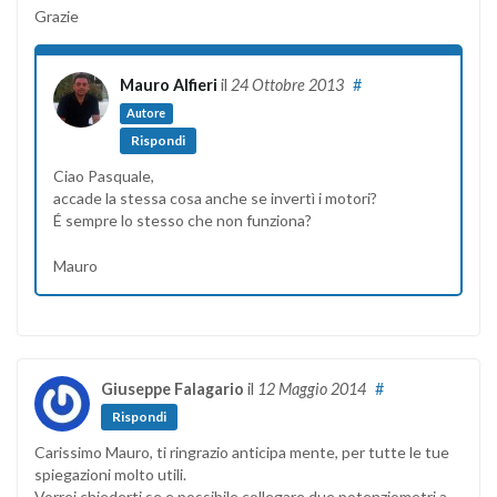
Grazie
Mauro Alfieri
il
24 Ottobre 2013
#
Autore
Rispondi
Ciao Pasquale,
accade la stessa cosa anche se invertì i motori?
É sempre lo stesso che non funziona?
Mauro
Giuseppe Falagario
il
12 Maggio 2014
#
Rispondi
Carissimo Mauro, ti ringrazio anticipa mente, per tutte le tue
spiegazioni molto utili.
Vorrei chiederti se e possibile collegare due potenziometri a