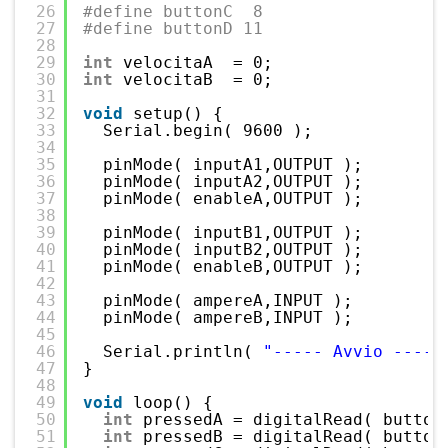
26
#define buttonC  8
27
#define buttonD 11
28
29
int
velocitaA  = 0;
30
int
velocitaB  = 0;
31
32
void
setup() {
33
Serial.begin( 9600 );
34
35
pinMode( inputA1,OUTPUT );
36
pinMode( inputA2,OUTPUT );
37
pinMode( enableA,OUTPUT );
38
39
pinMode( inputB1,OUTPUT );
40
pinMode( inputB2,OUTPUT );
41
pinMode( enableB,OUTPUT );  
42
43
pinMode( ampereA,INPUT );
44
pinMode( ampereB,INPUT );
45
46
Serial.println( 
"----- Avvio -----
47
}
48
49
void
loop() {
50
int
pressedA = digitalRead( button
51
int
pressedB = digitalRead( button