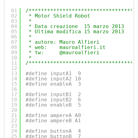
01
/***********************************
02
* Motor Shield Robot
03
*
04
* Data creazione  15 marzo 2013
05
* Ultima modifica 15 marzo 2013
06
*
07
* autore: Mauro Alfieri
08
* web:    mauroalfieri.it
09
* tw:     @mauroalfieri
10
*
11
/***********************************
12
13
#define inputA1  9
14
#define inputA2 10
15
#define enableA  3
16
17
#define inputB1  2
18
#define inputB2  6
19
#define enableB  5
20
21
#define ampereA A0
22
#define ampereB A1
23
24
#define buttonA  4
25
#define buttonB  7