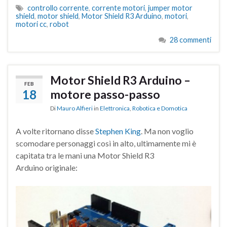
controllo corrente
,
corrente motori
,
jumper motor
shield
,
motor shield
,
Motor Shield R3 Arduino
,
motori
,
motori cc
,
robot
28 commenti
Motor Shield R3 Arduino –
FEB
18
motore passo-passo
Di
Mauro Alfieri
in
Elettronica
,
Robotica e Domotica
A volte ritornano disse
Stephen King
. Ma non voglio
scomodare personaggi così in alto, ultimamente mi è
capitata tra le mani una Motor Shield R3
Arduino originale: