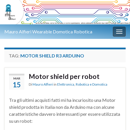
Mauro Alfieri Wearable Domotica Robotica
Attiv
TAG:
MOTOR SHIELD R3 ARDUINO
Motor shield per robot
MAR
15
Di
Mauro Alfieri
in
Elettronica
,
Robotica e Domotica
Tra gli ultimi acquisti fatti mi ha incuriosito una Motor
shield prodotta in Italia non da Arduino ma con alcune
caratteristiche davvero interessanti per essere utilizzata
su un robot: