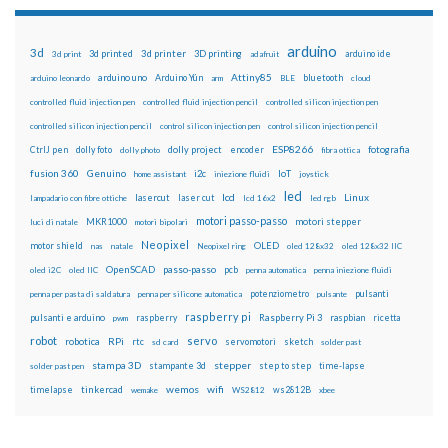
arduino
3d
3d printed
3d printer
3D printing
3d print
adafruit
arduino ide
Attiny85
arduino uno
Arduino Yún
bluetooth
arduino leonardo
arm
BLE
cloud
controlled fluid injection pen
controlled fluid injection pencil
controlled silicon injection pen
controlled silicon injection pencil
control silicon injection pen
control silicon injection pencil
ESP8266
dolly foto
dolly project
encoder
fotografia
CtrlJ pen
dolly photo
fibra ottica
fusion 360
Genuino
i2c
IoT
home assistant
iniezione fluidi
joystick
led
lcd
Linux
lasercut
laser cut
lampadario con fibre ottiche
lcd 16x2
led rgb
motori passo-passo
MKR1000
motori stepper
luci di natale
motori bipolari
Neopixel
motor shield
OLED
nas
natale
Neopixel ring
oled 128x32
oled 128x32 IIC
OpenSCAD
passo-passo
pcb
oled i2C
oled IIC
penna automatica
penna iniezione fluidi
potenziometro
pulsanti
penna per pasta di saldatura
penna per silicone automatica
pulsante
raspberry pi
pulsanti e arduino
raspberry
Raspberry Pi 3
raspbian
pwm
ricetta
robot
servo
RPi
robotica
rtc
servomotori
sketch
sd card
solder past
stampa 3D
stepper
stampante 3d
step to step
solder past pen
time-lapse
wemos
wifi
tinkercad
ws2812B
timelapse
wemake
WS2812
xbee