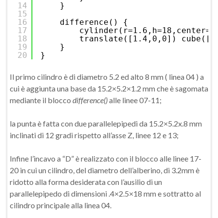
14
}
15
16
difference() {
17
cylinder(r=1.6,h=18,center=
t
18
translate([1.4,0,0]) cube([.
19
}
20
}
Il primo cilindro è di diametro 5.2 ed alto 8 mm ( linea 04 ) a
cui è aggiunta una base da 15.2×5.2×1.2 mm che è sagomata
mediante il blocco
difference()
alle linee 07-11;
la punta è fatta con due parallelepipedi da 15.2×5.2x.8 mm
inclinati di 12 gradi rispetto all’asse Z, linee 12 e 13;
Infine l’incavo a “D” è realizzato con il blocco alle linee 17-
20 in cui un cilindro, del diametro dell’alberino, di 3.2mm è
ridotto alla forma desiderata con l’ausilio di un
parallelepipedo di dimensioni .4×2.5×18 mm e sottratto al
cilindro principale alla linea 04.