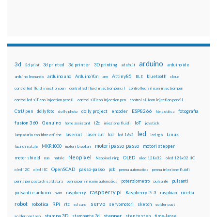
arduino
3d
3d printed
3d printer
3D printing
3d print
adafruit
arduino ide
Attiny85
arduino uno
Arduino Yún
bluetooth
arduino leonardo
arm
BLE
cloud
controlled fluid injection pen
controlled fluid injection pencil
controlled silicon injection pen
controlled silicon injection pencil
control silicon injection pen
control silicon injection pencil
ESP8266
dolly foto
dolly project
encoder
fotografia
CtrlJ pen
dolly photo
fibra ottica
fusion 360
Genuino
i2c
IoT
home assistant
iniezione fluidi
joystick
led
lcd
Linux
lasercut
laser cut
lampadario con fibre ottiche
lcd 16x2
led rgb
motori passo-passo
MKR1000
motori stepper
luci di natale
motori bipolari
Neopixel
motor shield
OLED
nas
natale
Neopixel ring
oled 128x32
oled 128x32 IIC
OpenSCAD
passo-passo
pcb
oled i2C
oled IIC
penna automatica
penna iniezione fluidi
potenziometro
pulsanti
penna per pasta di saldatura
penna per silicone automatica
pulsante
raspberry pi
pulsanti e arduino
raspberry
Raspberry Pi 3
raspbian
pwm
ricetta
robot
servo
RPi
robotica
rtc
servomotori
sketch
sd card
solder past
stampa 3D
stepper
stampante 3d
step to step
solder past pen
time-lapse