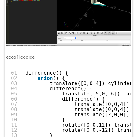
ecco il codice:
01
difference() {
02
union
() {
03
translate([0,0,4]) cylinder(
04
difference() {
05
translate([5,0,.6]) cube
06
difference() {
07
translate([0,0,4]) c
08
translate([0,0,4]) c
09
translate([2,0,0]) c
10
}
11
rotate([0,0,12]) transla
12
rotate([0,0,-12]) transl
13
}