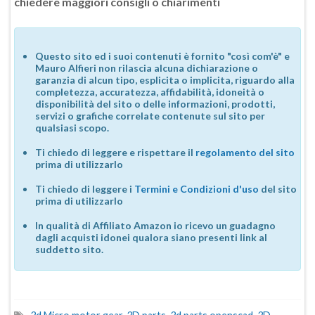
chiedere maggiori consigli o chiarimenti
Questo sito ed i suoi contenuti è fornito "così com'è" e
Mauro Alfieri non rilascia alcuna dichiarazione o
garanzia di alcun tipo, esplicita o implicita, riguardo alla
completezza, accuratezza, affidabilità, idoneità o
disponibilità del sito o delle informazioni, prodotti,
servizi o grafiche correlate contenute sul sito per
qualsiasi scopo.
Ti chiedo di leggere e rispettare il
regolamento del sito
prima di utilizzarlo
Ti chiedo di leggere i
Termini e Condizioni d'uso
del sito
prima di utilizzarlo
In qualità di Affiliato Amazon io ricevo un guadagno
dagli acquisti idonei qualora siano presenti link al
suddetto sito.