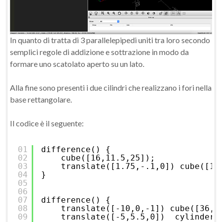
In quanto di tratta di 3 parallelepipedi uniti tra loro secondo
semplici regole di addizione e sottrazione in modo da
formare uno scatolato aperto su un lato.
Alla fine sono presenti i due cilindri che realizzano i fori nella
base rettangolare.
Il codice è il seguente:
01
difference() {
02
cube([16,11.5,25]);
03
translate([1.75,-.1,0]) cube([12
04
}
05
06
07
difference() {
08
translate([-10,0,-1]) cube([36,1
09
translate([-5,5.5,0])  cylinder(