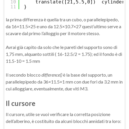
10
translate([21,5.5,0])  cylinder(
11
}
la prima differenza è quella tra un cubo, o parallelepipedo,
da 16×11.5×25 e uno da 12.5×10.7×27 quest’ultimo serve a
scavare dal primo l’alloggio per il motore stesso.
Avrai già capito da solo che le pareti del supporto sono di
1,75 mm, alquanto sottili ( 16-12.5/2 = 1.75); ed il fondo è di
11.5-10 = 1.5 mm
Il secondo blocco
difference()
è la base del supporto, un
parallelepipedo da 36×11.5×1 mm con due fori da 3.2 mm in
cui alloggiare, eventualmente, due viti M3.
Il cursore
Il cursore, utile se vuoi verificare la corretta posizione
dell’alberino, è costituito da alcuni blocchi annidati tra loro: