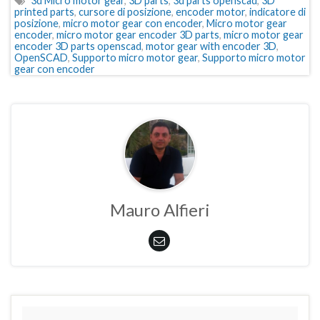
3d Micro motor gear
,
3D parts
,
3d parts openscad
,
3D
printed parts
,
cursore di posizione
,
encoder motor
,
indicatore di
posizione
,
micro motor gear con encoder
,
Micro motor gear
encoder
,
micro motor gear encoder 3D parts
,
micro motor gear
encoder 3D parts openscad
,
motor gear with encoder 3D
,
OpenSCAD
,
Supporto micro motor gear
,
Supporto micro motor
gear con encoder
Mauro Alfieri