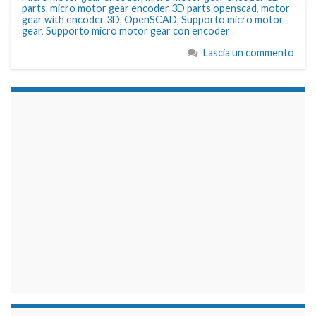
parts
,
micro motor gear encoder 3D parts openscad
,
motor
gear with encoder 3D
,
OpenSCAD
,
Supporto micro motor
gear
,
Supporto micro motor gear con encoder
Lascia un commento
займы на карту срочно