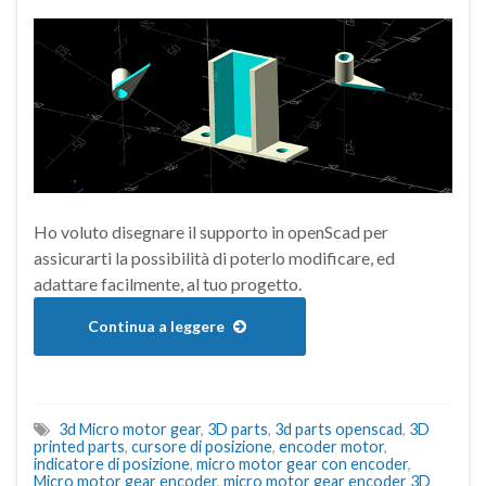
Ho voluto disegnare il supporto in openScad per
assicurarti la possibilità di poterlo modificare, ed
adattare facilmente, al tuo progetto.
Continua a leggere
3d Micro motor gear
,
3D parts
,
3d parts openscad
,
3D
printed parts
,
cursore di posizione
,
encoder motor
,
indicatore di posizione
,
micro motor gear con encoder
,
Micro motor gear encoder
,
micro motor gear encoder 3D