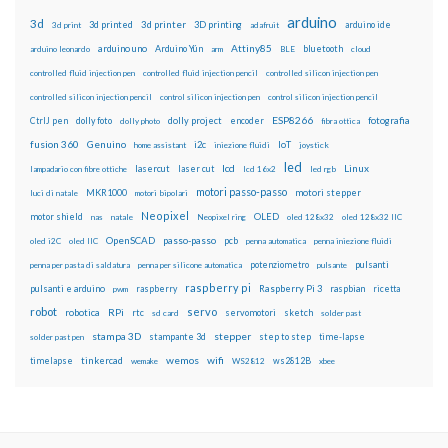
arduino
3d
3d printed
3d printer
3D printing
3d print
adafruit
arduino ide
Attiny85
arduino uno
Arduino Yún
bluetooth
arduino leonardo
arm
BLE
cloud
controlled fluid injection pen
controlled fluid injection pencil
controlled silicon injection pen
controlled silicon injection pencil
control silicon injection pen
control silicon injection pencil
ESP8266
dolly foto
dolly project
encoder
fotografia
CtrlJ pen
dolly photo
fibra ottica
fusion 360
Genuino
i2c
IoT
home assistant
iniezione fluidi
joystick
led
lcd
Linux
lasercut
laser cut
lampadario con fibre ottiche
lcd 16x2
led rgb
motori passo-passo
MKR1000
motori stepper
luci di natale
motori bipolari
Neopixel
motor shield
OLED
nas
natale
Neopixel ring
oled 128x32
oled 128x32 IIC
OpenSCAD
passo-passo
pcb
oled i2C
oled IIC
penna automatica
penna iniezione fluidi
potenziometro
pulsanti
penna per pasta di saldatura
penna per silicone automatica
pulsante
raspberry pi
pulsanti e arduino
raspberry
Raspberry Pi 3
raspbian
pwm
ricetta
robot
servo
RPi
robotica
rtc
servomotori
sketch
sd card
solder past
stampa 3D
stepper
stampante 3d
step to step
solder past pen
time-lapse
wemos
wifi
tinkercad
ws2812B
timelapse
wemake
WS2812
xbee